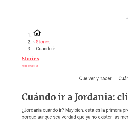
Saltar
al
F
contenido
›
Stories
›
Cuándo ir
Stories
A blog by WeRoad
Que ver y hacer
Cuán
Cuándo ir a Jordania: cl
¿Jordania cuándo ir? Muy bien, esta es la primera pr
porque aunque sea verdad que ya no existen las med