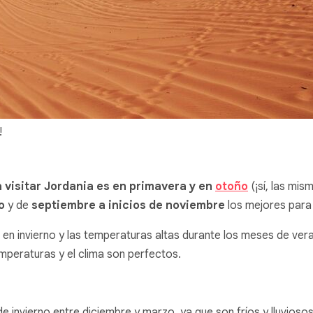
!
 visitar Jordania es en primavera y en
otoño
(¡sí, las mi
yo
y de
septiembre a inicios de noviembre
los mejores para 
norte en invierno y las temperaturas altas durante los meses de 
emperaturas y el clima son perfectos.
 de invierno entre diciembre y marzo, ya que son fríos y lluvioso