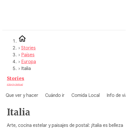
Saltar
al
contenido
›
Stories
›
Países
›
Europa
›
Italia
Stories
A blog by WeRoad
Que ver y hacer
Cuándo ir
Comida Local
Info de via
Italia
Arte, cocina estelar y paisajes de postal: ¡Italia es belleza