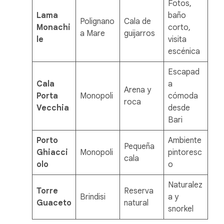
Fotos,
Lama
baño
Polignano
Cala de
Monachi
corto,
a Mare
guijarros
le
visita
escénica
Escapad
Cala
a
Arena y
Porta
Monopoli
cómoda
roca
Vecchia
desde
Bari
Porto
Ambiente
Pequeña
Ghiacci
Monopoli
pintoresc
cala
olo
o
Naturalez
Torre
Reserva
Brindisi
a y
Guaceto
natural
snorkel