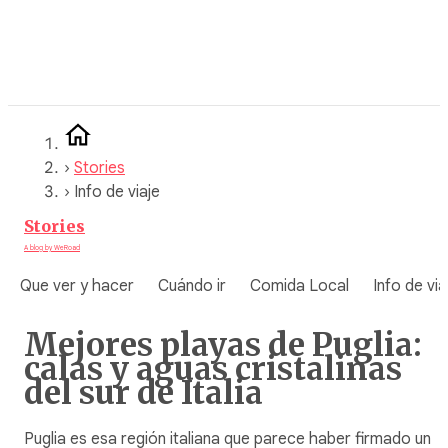
Saltar
al
contenido
›
Stories
›
Info de viaje
Stories
A blog by WeRoad
Que ver y hacer
Cuándo ir
Comida Local
Info de via
Mejores playas de Puglia:
calas y aguas cristalinas
del sur de Italia
Puglia es esa región italiana que parece haber firmado un