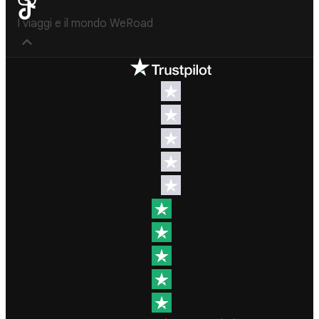
I viaggi e il mondo WeRoad
Destinos
Info útil & Ayuda
América del
Contacto
Norte
FAQs
Latinoamérica
Términos y
África
condiciones
Oriente
Condiciones
Medio
generales
Asia
Política de
cancelación
Europa
Política de
Norte de
cookies
Europa
Política de