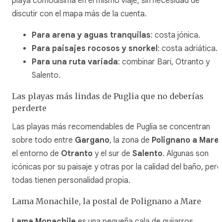
playa comodísima en el mismo viaje, sin necesidad de
discutir con el mapa más de la cuenta.
Para arena y aguas tranquilas
: costa jónica.
Para paisajes rocosos y snorkel
: costa adriática.
Para una ruta variada
: combinar Bari, Otranto y
Salento.
Las playas más lindas de Puglia que no deberías
perderte
Las playas más recomendables de Puglia se concentran
sobre todo entre
Gargano
, la zona de
Polignano a Mare
,
el entorno de
Otranto
y el sur de
Salento
. Algunas son
icónicas por su paisaje y otras por la calidad del baño, pero
todas tienen personalidad propia.
Lama Monachile, la postal de Polignano a Mare
Lama Monachile
es una pequeña cala de guijarros