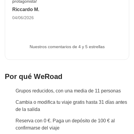
protagonista!
locales como esta, ¡será una oportunidad para
Riccardo M.
conocerlas aún más de cerca!
04/06/2026
Info sobre habitaciones privadas
Ver todos los detalles
Nuestros comentarios de 4 y 5 estrellas
Por qué WeRoad
Grupos reducidos, con una media de 11 personas
Cambia o modifica tu viaje gratis hasta 31 días antes
de la salida
Reserva con 0 €. Paga un depósito de 100 € al
confirmarse del viaje