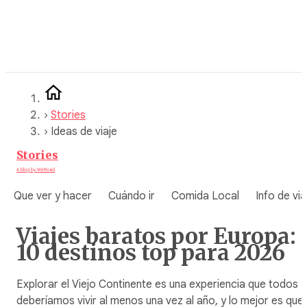
Saltar
al
contenido
›
Stories
›
Ideas de viaje
Stories
A blog by WeRoad
Que ver y hacer
Cuándo ir
Comida Local
Info de via
Viajes baratos por Europa:
10 destinos top para 2026
Explorar el Viejo Continente es una experiencia que todos
deberíamos vivir al menos una vez al año, y lo mejor es que