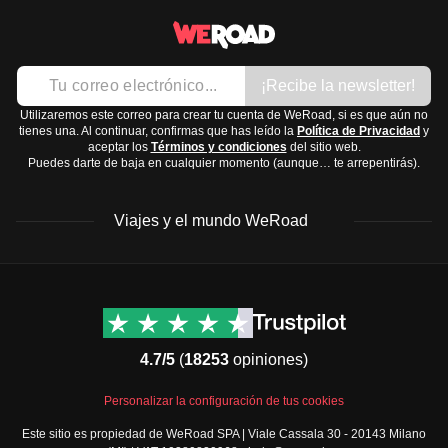
Artículos de aseo y medicamentos:
Cepillo y pasta de dientes
Crema solar
Medicamentos básicos como ibuprofeno o
¡Recibe la newsletter!
paracetamol
Utilizaremos este correo para crear tu cuenta de WeRoad, si es que aún no
tienes una. Al continuar, confirmas que has leído la
Política de Privacidad
y
Liechtenstein es un destino encantador donde podrás
aceptar los
Términos y condiciones
del sitio web.
Puedes darte de baja en cualquier momento (aunque… te arrepentirás).
disfrutar de
paisajes montañosos
y
actividades al aire
libre
, así que asegúrate de estar preparado para el clima y
Viajes y el mundo WeRoad
las excursiones.
Destinos
Info útil & Ayuda
América del Norte
Contacto
Latinoamérica
FAQs
4.7/5
(
18253
opiniones)
África
Términos y condiciones
Oriente Medio
Condiciones generales
Personalizar la configuración de tus cookies
Asia
Política de cancelación
Este sitio es propiedad de WeRoad SPA | Viale Cassala 30 - 20143 Milano