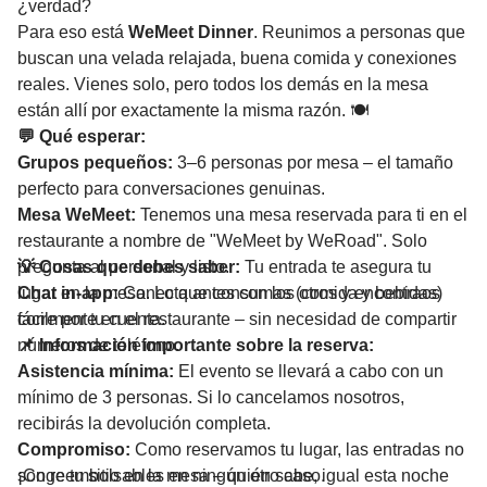
¿verdad?
Para eso está
WeMeet Dinner
. Reunimos a personas que
buscan una velada relajada, buena comida y conexiones
reales. Vienes solo, pero todos los demás en la mesa
están allí por exactamente la misma razón. 🍽️
💬 Qué esperar:
Grupos pequeños:
3–6 personas por mesa – el tamaño
perfecto para conversaciones genuinas.
Mesa WeMeet:
Tenemos una mesa reservada para ti en el
restaurante a nombre de "WeMeet by WeRoad". Solo
pregunta al personal y listo.
💡 Cosas que debes saber:
Tu entrada te asegura tu
Chat in-app:
lugar en la mesa. Lo que consumas (comida y bebidas)
Conecta antes con los otros y encontraos
fácilmente en el restaurante – sin necesidad de compartir
corre por tu cuenta.
números de teléfono.
📌 Información importante sobre la reserva:
Asistencia mínima:
El evento se llevará a cabo con un
mínimo de 3 personas. Si lo cancelamos nosotros,
recibirás la devolución completa.
Compromiso:
Como reservamos tu lugar, las entradas no
son reembolsables en ningún otro caso.
¡Coge tu sitio en la mesa – quién sabe, igual esta noche