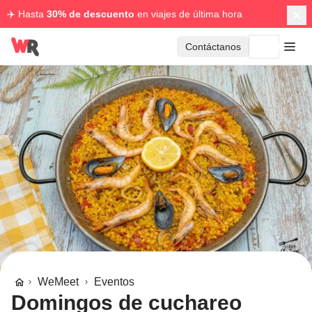
✈️ Hasta
30% de descuento
en viajes de última hora
Contáctanos
WeMeet
Eventos
Domingos de cuchareo