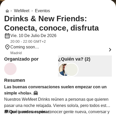
WeMeet
Eventos
Drinks & New Friends:
Conecta, conoce, disfruta
Vie. 10 De Julio De 2026
20:00 - 22:00 GMT+2
Coming soon…
Madrid
Organizado por
¿Quién va? (2)
Resumen
Las buenas conversaciones suelen empezar con un
simple «hola». 🤗
Nuestros WeMeet Drinks reúnen a personas que quieren
pasar una noche relajada. Vienes solo/a, pero todos están
allí por la misma razón: conocer gente nueva, conversar y
💬 Qué puedes esperar: