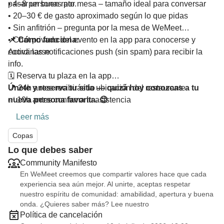
pasar un buen rato.
• 4–8 personas por mesa – tamaño ideal para conversar
• 20–30 € de gasto aproximado según lo que pidas
• Sin anfitrión – pregunta por la mesa de WeMeet
• Chat privado del evento en la app para conocerse y
📌 Cómo funciona:
coordinarse
Activa las notificaciones push (sin spam) para recibir la
info.
🗓️ Reserva tu plaza en la app
📍 24h antes recibirás la ubicación del restaurante
Únete y reserva tu sitio — quizá hoy conozcas a tu
✅ 10h antes confirma tu asistencia
nueva persona favorita. 😊
‼️ El evento solo se realiza si al menos
4 personas
Leer más
confirman
⏰ 30 min antes se activa el check-in automático
Copas
Lo que debes saber
Community Manifesto
En WeMeet creemos que compartir valores hace que cada
experiencia sea aún mejor. Al unirte, aceptas respetar
nuestro espíritu de comunidad: amabilidad, apertura y buena
onda. ¿Quieres saber más? Lee nuestro
Política de cancelación