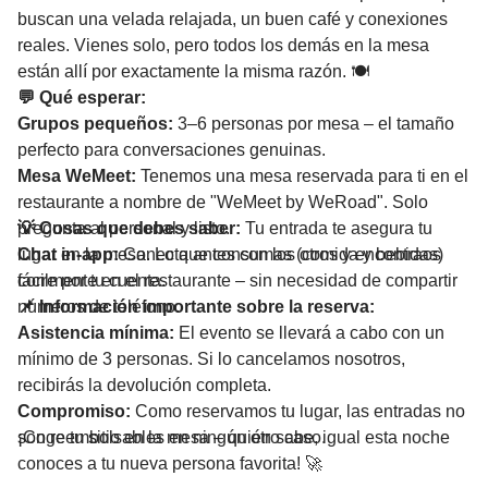
buscan una velada relajada, un buen café y conexiones
reales. Vienes solo, pero todos los demás en la mesa
están allí por exactamente la misma razón. 🍽️
💬 Qué esperar:
Grupos pequeños:
3–6 personas por mesa – el tamaño
perfecto para conversaciones genuinas.
Mesa WeMeet:
Tenemos una mesa reservada para ti en el
restaurante a nombre de "WeMeet by WeRoad". Solo
pregunta al personal y listo.
💡 Cosas que debes saber:
Tu entrada te asegura tu
Chat in-app:
lugar en la mesa. Lo que consumas (comida y bebidas)
Conecta antes con los otros y encontraos
fácilmente en el restaurante – sin necesidad de compartir
corre por tu cuenta.
números de teléfono.
📌 Información importante sobre la reserva:
Asistencia mínima:
El evento se llevará a cabo con un
mínimo de 3 personas. Si lo cancelamos nosotros,
recibirás la devolución completa.
Compromiso:
Como reservamos tu lugar, las entradas no
son reembolsables en ningún otro caso.
¡Coge tu sitio en la mesa – quién sabe, igual esta noche
conoces a tu nueva persona favorita! 🚀