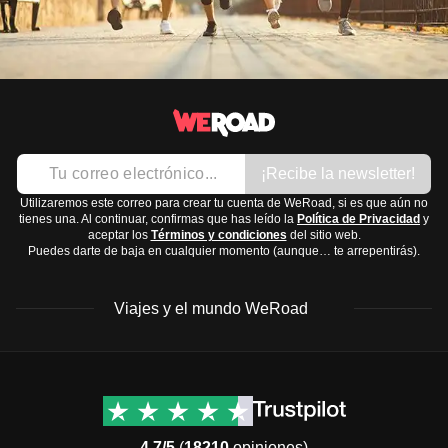
¡Recibe la newsletter!
Utilizaremos este correo para crear tu cuenta de WeRoad, si es que aún no
tienes una. Al continuar, confirmas que has leído la
Política de Privacidad
y
aceptar los
Términos y condiciones
del sitio web.
Puedes darte de baja en cualquier momento (aunque… te arrepentirás).
Viajes y el mundo WeRoad
Destinos
Info útil & Ayuda
América del Norte
Contacto
Latinoamérica
FAQs
4.7/5
(
18210
opiniones)