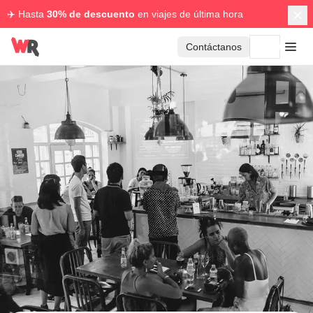
✈️ Hasta
30% de descuento
en viajes de última hora
Contáctanos