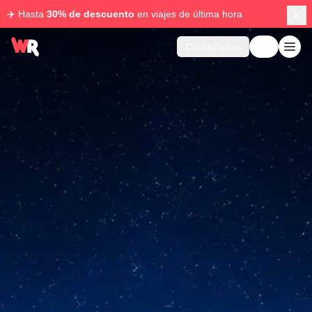
✈️ Hasta
30% de descuento
en viajes de última hora
Contáctanos