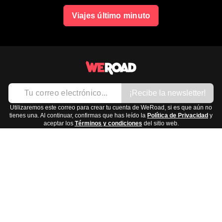
Viajes último minuto
¡Recibe la newsletter!
Utilizaremos este correo para crear tu cuenta de WeRoad, si es que aún no
tienes una. Al continuar, confirmas que has leído la
Política de Privacidad
y
aceptar los
Términos y condiciones
del sitio web.
Puedes darte de baja en cualquier momento (aunque… te arrepentirás).
Viajes y el mundo WeRoad
Destinos
Info útil & Ayuda
América del Norte
Contacto
Latinoamérica
FAQs