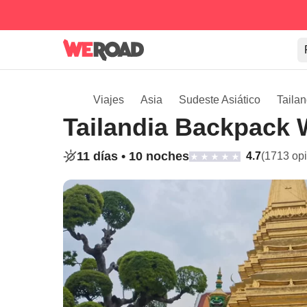
Viajes
Asia
Sudeste Asiático
Tailan
Tailandia Backpack W
11 días •
10 noches
4.7
(1713 op