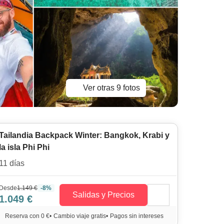
Ver otras 9 fotos
Tailandia Backpack Winter: Bangkok, Krabi y
la isla Phi Phi
11 días
Desde
1.149 €
-8%
Salidas y Precios
1.049 €
Reserva con 0 €
•
Cambio viaje gratis
•
Pagos sin intereses