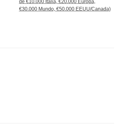
de €10.000 Italia, €20.000 Europa,
€30.000 Mundo, €50.000 EEUU/Canada)
nte indicado
onsigas meter en la mochila :)
ué está incluido"