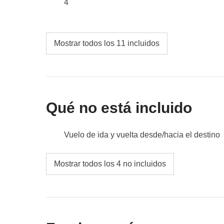
4
Mostrar todos los 11 incluidos
Qué no está incluido
Vuelo de ida y vuelta desde/hacia el destino
Comidas y bebidas donde no esté expresame
Mostrar todos los 4 no incluidos
Todos los extras que querrás comprar y que c
Todo lo que no se menciona en la sección "Q