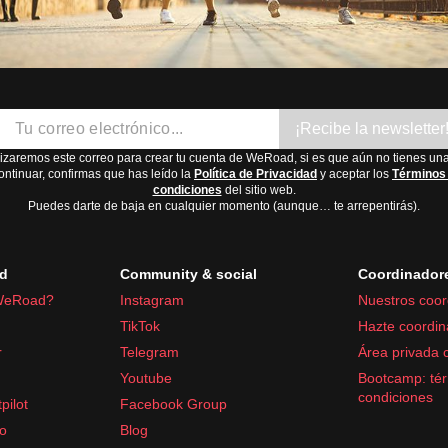
¡Recibe la newsletter
lizaremos este correo para crear tu cuenta de WeRoad, si es que aún no tienes una
ontinuar, confirmas que has leído la
Política de Privacidad
y aceptar los
Términos
condiciones
del sitio web.
Puedes darte de baja en cualquier momento (aunque… te arrepentirás).
d
Community & social
Coordinador
WeRoad?
Instagram
Nuestros coor
TikTok
Hazte coordin
r
Telegram
Área privada 
Youtube
Bootcamp: tér
condiciones
pilot
Facebook Group
fo
Blog