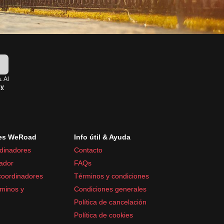
!
. Al
 y
es WeRoad
Info útil & Ayuda
dinadores
Contacto
ador
FAQs
coordinadores
Términos y condiciones
minos y
Condiciones generales
Política de cancelación
Política de cookies