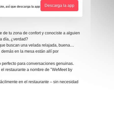
Descarga la app
e, así que descarga la app
e de tu zona de confort y conociste a alguien
a a día, ¿verdad?
que buscan una velada relajada, buena
 demás en la mesa están allí por
o perfecto para conversaciones genuinas.
 el restaurante a nombre de "WeMeet by
ácilmente en el restaurante – sin necesidad
gar en la mesa. Lo que consumas (comida y