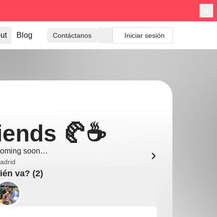
ut
Blog
Contáctanos
Iniciar sesión
iends 🥐☕
oming soon…
adrid
én va? (2)