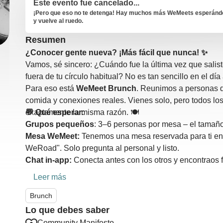
Este evento fue cancelado...
¡Pero que eso no te detenga! Hay muchos más WeMeets esperándot
y vuelve al ruedo.
Resumen
¿Conocer gente nueva? ¡Más fácil que nunca! ✨
Vamos, sé sincero: ¿Cuándo fue la última vez que salist
fuera de tu círculo habitual? No es tan sencillo en el dí
Para eso está
WeMeet Brunch
. Reunimos a personas 
comida y conexiones reales. Vienes solo, pero todos los
exactamente la misma razón. 🍽️
💬 Qué esperar:
Grupos pequeños
: 3–6 personas por mesa – el tamañ
Mesa WeMeet:
Tenemos una mesa reservada para ti en
WeRoad". Solo pregunta al personal y listo.
Chat in-app:
Conecta antes con los otros y encontraos f
de compartir números de teléfono.
Leer más
💡 Cosas que debes saber: Tu entrada te asegura tu lu
bebidas) corre por tu cuenta.
Brunch
Lo que debes saber
📌 Información importante sobre la reserva:
Community Manifesto