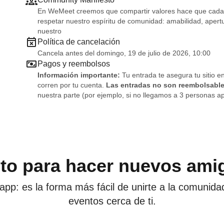
Asistencia mínima:
El evento se llevará a cabo con un
En WeMeet creemos que compartir valores hace que cada e
nosotros, recibirás la devolución completa.
respetar nuestro espíritu de comunidad: amabilidad, ape
nuestro
Compromiso: Como reservamos tu lugar, las entradas no
Política de cancelación
¡Coge tu sitio en la mesa – quién sabe, igual esta noch
Cancela antes del domingo, 19 de julio de 2026, 10:00
Pagos y reembolsos
Información importante:
Tu entrada te asegura tu sitio e
corren por tu cuenta.
Las entradas no son reembolsabl
nuestra parte (por ejemplo, si no llegamos a 3 personas ap
sto para hacer nuevos ami
app: es la forma más fácil de unirte a la comunida
eventos cerca de ti.