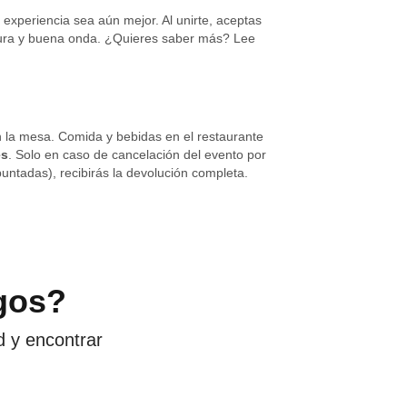
 mínimo de 3 personas. Si lo cancelamos
xperiencia sea aún mejor. Al unirte, aceptas
rtura y buena onda. ¿Quieres saber más? Lee
 son reembolsables en ningún otro caso.
e conoces a tu nueva persona favorita! 🚀
n la mesa. Comida y bebidas en el restaurante
es
. Solo en caso de cancelación del evento por
untadas), recibirás la devolución completa.
gos?
d y encontrar