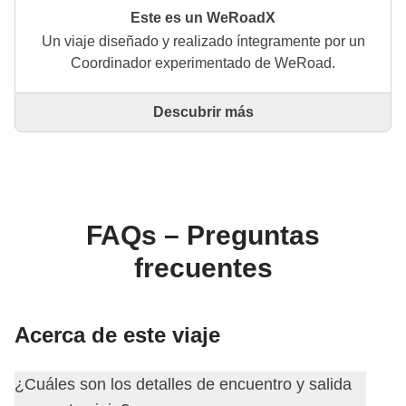
Este es un WeRoadX
Un viaje diseñado y realizado íntegramente por un
Coordinador experimentado de WeRoad.
Descubrir más
Este es un viaje diseñado y realizado íntegramente
por un Coordinador experimentado de WeRoad. El
Coordinador se encarga de todo el viaje: desde la
definición del itinerario hasta la selección del
alojamiento y las experiencias in situ. A través de
WeRoad puedes reservar el viaje y gestionarlo en tu
FAQs – Preguntas
área personal, como cualquier otro WeRoad.
frecuentes
Acerca de este viaje
¿Cuáles son los detalles de encuentro y salida