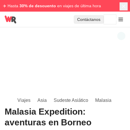
✈️ Hasta
30% de descuento
en viajes de última hora
Contáctanos
Viajes
Asia
Sudeste Asiático
Malasia
Malasia Expedition:
aventuras en Borneo