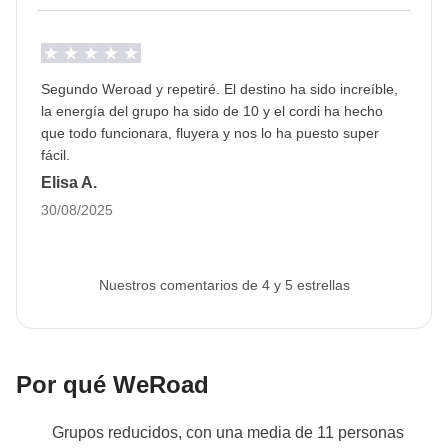
WeRoader también significa respetar tradiciones
locales como esta, ¡será una oportunidad para
conocerlas aún más de cerca!
Segundo Weroad y repetiré. El destino ha sido increíble,
Info sobre habitaciones privadas
la energía del grupo ha sido de 10 y el cordi ha hecho
Ver todos los detalles
que todo funcionara, fluyera y nos lo ha puesto super
fácil.
Elisa A.
30/08/2025
Nuestros comentarios de 4 y 5 estrellas
Por qué WeRoad
Grupos reducidos, con una media de 11 personas