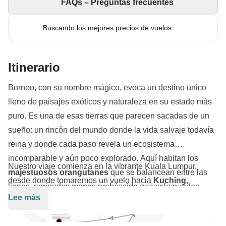
FAQs – Preguntas frecuentes
Buscando los mejores precios de vuelos
Itinerario
Borneo, con su nombre mágico, evoca un destino único
lleno de paisajes exóticos y naturaleza en su estado más
puro. Es una de esas tierras que parecen sacadas de un
sueño: un rincón del mundo donde la vida salvaje todavía
reina y donde cada paso revela un ecosistema
incomparable y aún poco explorado. Aquí habitan los
Nuestro viaje comienza en la vibrante Kuala Lumpur,
majestuosos orangutanes
que se balancean entre las
desde donde tomaremos un vuelo hacia
Kuching
,
lianas, narigudos monos probóscide que solo pueden
probablemente la ciudad más encantadora de Borneo
Lee más
verse en esta isla, y una infinidad de especies endémicas
Malayo. Con su mezcla de cultura, arquitectura colonial y
que convierten la selva en un auténtico santuario natural.
gastronomía local, Kuching es el punto de partida perfecto