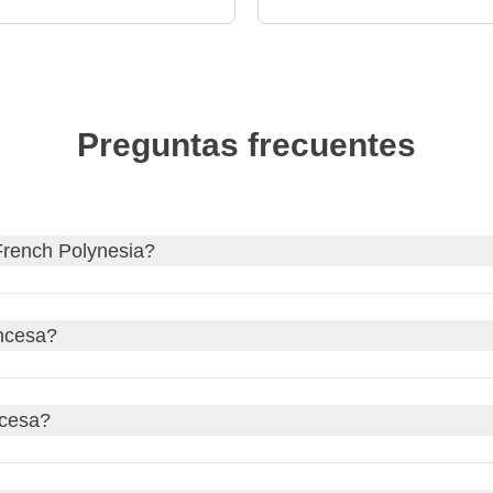
Preguntas frecuentes
 French Polynesia?
h Polynesia
y, si es necesario, solicita tu visa a través de nuest
ancesa?
o web oficial de tu país de origen para actualizaciones sobre lo
tico! Aquí te dejamos el
enlace oficial español, MAEC
.
raria de Tahití, que es
GMT-10
. Esto significa que si en Españ
ncesa?
ía. Ten en cuenta que la Polinesia Francesa no adopta el
hora