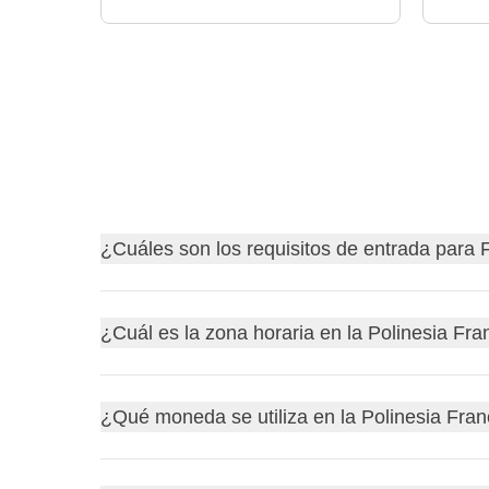
¿Cuáles son los requisitos de entrada para
Descubre
los requisitos de entrada para Frenc
¿Cuál es la zona horaria en la Polinesia Fr
Antes de partir, recuerda siempre consultar el siti
querrás quedarte en casa por un problema burocrá
La
Polinesia Francesa
se encuentra en la zona ho
¿Qué moneda se utiliza en la Polinesia Fra
Francesa serán las 2 de la madrugada del mismo d
mantiene constante durante todo el año.