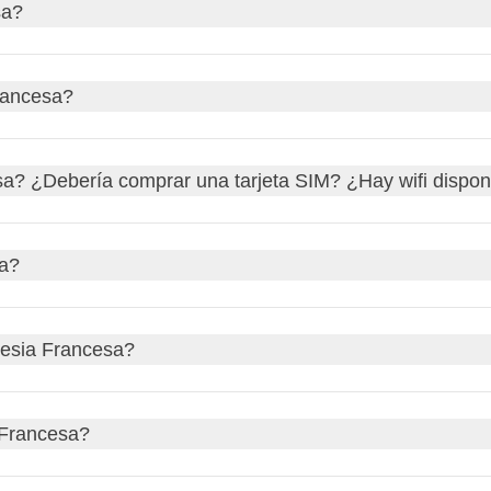
P
. El tipo de cambio actual es aproximadamente
1 EUR = 119 
sa?
y
débito
son ampliamente aceptadas en hoteles, restaurantes y
Francesa?
ropuertos
.
más pequeñas o lugares remotos, es posible que necesites efect
tomáticos
están disponibles en las principales islas, pero no
 propina, pero siempre es bien recibida si deseas agradecer un b
sa? ¿Debería comprar una tarjeta SIM? ¿Hay wifi dispon
ra otros servicios, como
taxis
o
guías turísticos
, puedes redond
bida. Recuerda que la propina es una manera de mostrar agradeci
limitado en algunas islas, pero generalmente hay
wifi
disponible 
sa?
na
tarjeta SIM local
o un plan de datos
e-SIM
. Las compañías 
e de que tu teléfono esté
desbloqueado
para usar una SIM loc
rancés
, pero también se habla
tahitiano
en muchas de las islas
inesia Francesa?
l
tipo E
, que son los mismos que en España. La tensión es de
2
a Francesa?
s enchufes son compatibles. Es importante verificar tus disposit