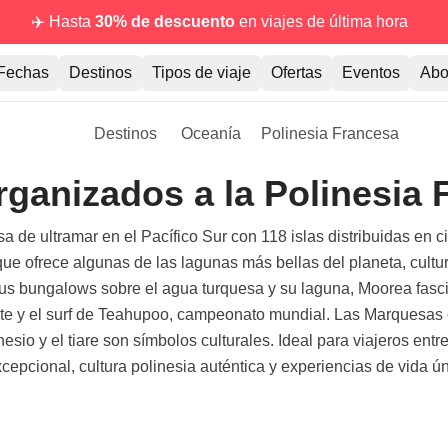
✈️ Hasta
30% de descuento
en viajes de última hora
Fechas
Destinos
Tipos de viaje
Ofertas
Eventos
Abo
Destinos
Oceanía
Polinesia Francesa
rganizados a la Polinesia
 de ultramar en el Pacífico Sur con 118 islas distribuidas en c
e ofrece algunas de las lagunas más bellas del planeta, cultura
sus bungalows sobre el agua turquesa y su laguna, Moorea fasci
eete y el surf de Teahupoo, campeonato mundial. Las Marquesas 
nesio y el tiare son símbolos culturales. Ideal para viajeros en
epcional, cultura polinesia auténtica y experiencias de vida ún