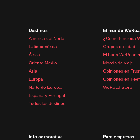
Sombrero o gorra
Cámara fotográfica
Cargador portátil
Destinos
El mundo WeRoa
Artículos de aseo y medicación:
América del Norte
¿Cómo funciona 
Protector solar
Latinoamérica
Grupos de edad
Repelente de insectos
África
El buen WeRoade
Crema hidratante
Oriente Medio
Moods de viaje
Medicación básica como paracetamol o antiá
Asia
Opiniones en Trust
Europa
Opiniones en Fee
Norte de Europa
WeRoad Store
España y Portugal
Todos los destinos
Info corporativa
Para empresas