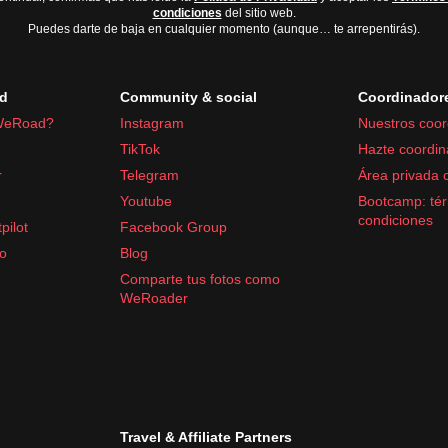
condiciones
del sitio web.
Puedes darte de baja en cualquier momento (aunque… te arrepentirás).
d
Community & social
Coordinador
WeRoad?
Instagram
Nuestros coor
TikTok
Hazte coordin
r
Telegram
Área privada 
Youtube
Bootcamp: tér
cidos
condiciones
pilot
Facebook Group
fo
Blog
Comparte tus fotos como
WeRoader
Travel & Affiliate Partners