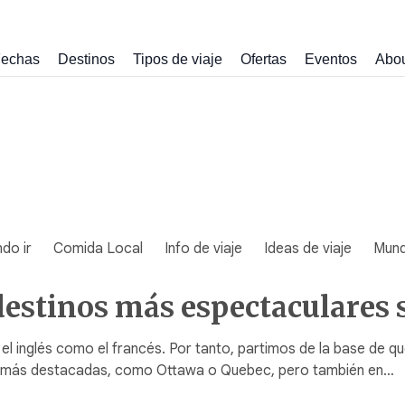
echas
Destinos
Tipos de viaje
Ofertas
Eventos
Abo
do ir
Comida Local
Info de viaje
Ideas de viaje
Mun
destinos más espectaculares 
el inglés como el francés. Por tanto, partimos de la base de q
ades más destacadas, como Ottawa o Quebec, pero también en…