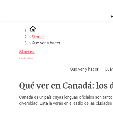
Saltar
al
F
contenido
›
Stories
›
Que ver y hacer
Stories
A blog by WeRoad
Que ver y hacer
Cuán
Qué ver en Canadá: los 
Canadá es un país cuyas lenguas oficiales son tanto 
diversidad. Esta la verás en el estilo de las ciud