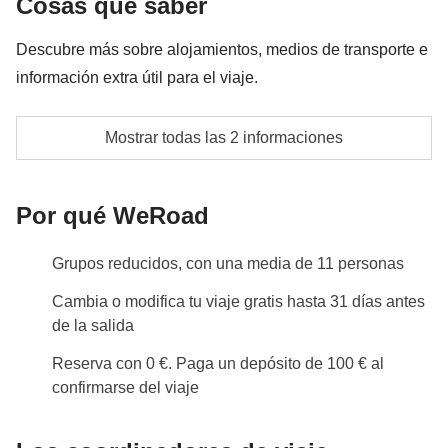
Cosas que saber
Las actividades y extras que todos los participantes
Descubre más sobre alojamientos, medios de transporte e
han acordado realizar, junto con la parte
información extra útil para el viaje.
correspondiente del coordinador. Actividades
pagadas con el fondo común: son realizadas por
En algunos alojamientos podría ser necesario
Mostrar todas las 2 informaciones
proveedores locales ajenos a WeRoad (terceros) y se
compartir cama
aplican sus condiciones; WeRoad no interviene en
Info sobre habitaciones privadas
su gestión ni asume responsabilidad alguna
Por qué WeRoad
Ver todos los detalles
Grupos reducidos, con una media de 11 personas
Cambia o modifica tu viaje gratis hasta 31 días antes
de la salida
Reserva con 0 €. Paga un depósito de 100 € al
confirmarse del viaje