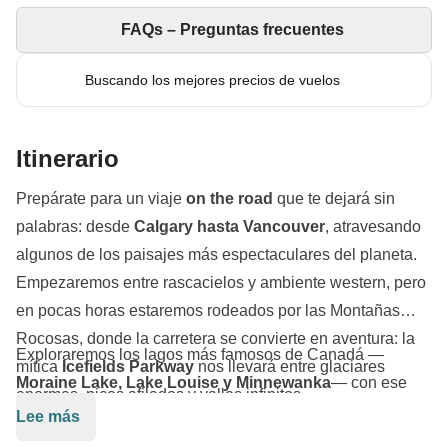
FAQs – Preguntas frecuentes
Buscando los mejores precios de vuelos
Itinerario
Prepárate para un viaje
on the road
que te dejará sin
palabras: desde
Calgary hasta Vancouver
, atravesando
algunos de los paisajes más espectaculares del planeta.
Empezaremos entre rascacielos y ambiente western, pero
en pocas horas estaremos rodeados por las Montañas
Rocosas, donde la carretera se convierte en aventura: la
Exploraremos los lagos más famosos de Canadá —
mítica
Icefields Parkway
nos llevará entre glaciares
Moraine Lake, Lake Louise y Minnewanka
— con ese
enormes, picos afilados y valles infinitos.
color azul imposible que parece Photoshop, pero no lo es.
Lee más
Caminaremos por bosques salvajes, seguiremos senderos