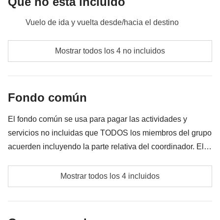
Qué no está incluido
Vuelo de ida y vuelta desde/hacia el destino
Comidas y bebidas donde no esté indicado
Mostrar todos los 4 no incluidos
Todos los extra que quieras comprar y que consigas
meter en la mochila
Fondo común
Todo lo que no se menciona en la sección "Qué está
incluido"
El fondo común se usa para pagar las actividades y
servicios no incluidas que TODOS los miembros del grupo
acuerden incluyendo la parte relativa del coordinador. El
importe del fondo común se entregará al coordinador y
Gasolina y peajes
rondará los 225€. En base a las exigencias del lugar, el
Mostrar todos los 4 incluidos
importe podrá variar y podría ser necesario incrementarlo,
Eventuales transportes locales
en cualquier caso se devolverá el restante no utilizado.
Fondo común del coordinador