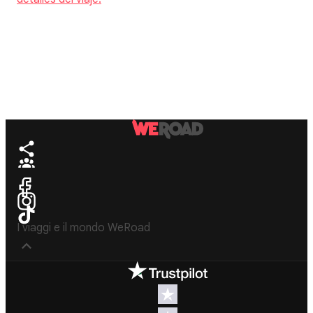
I viaggi e il mondo WeRoad
Destinos
Info útil & Ayuda
América del
Contacto