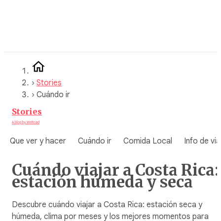
Saltar
al
contenido
›
Stories
›
Cuándo ir
Stories
A blog by WeRoad
Que ver y hacer
Cuándo ir
Comida Local
Info de via
Cuándo viajar a Costa Rica:
estación húmeda y seca
Descubre cuándo viajar a Costa Rica: estación seca y
húmeda, clima por meses y los mejores momentos para