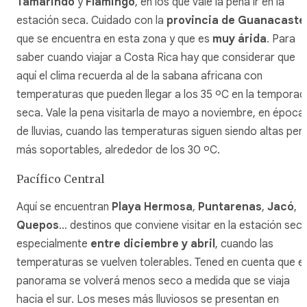
Tamarindo
y
Flamingo
, en los que vale la pena ir en la
estación seca. Cuidado con la
provincia de Guanacaste
que se encuentra en esta zona y que es
muy árida
. Para
saber cuando viajar a Costa Rica hay que considerar que
aquí el clima recuerda al de la sabana africana con
temperaturas que pueden llegar a los 35 ºC en la temporad
seca. Vale la pena visitarla de mayo a noviembre, en época
de lluvias, cuando las temperaturas siguen siendo altas per
más soportables, alrededor de los 30 ºC.
Pacífico Central
Aquí se encuentran
Playa Hermosa
,
Puntarenas
,
Jacó
,
Quepos
… destinos que conviene visitar en la estación seca
especialmente
entre diciembre y abril
, cuando las
temperaturas se vuelven tolerables. Tened en cuenta que el
panorama se volverá menos seco a medida que se viaja
hacia el sur. Los meses más lluviosos se presentan en