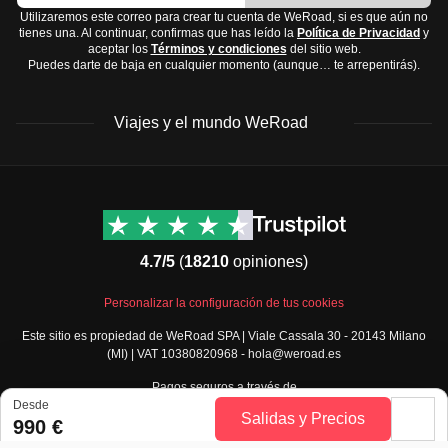
En el interior montañoso, como en la Cordillera
Utilizaremos este correo para crear tu cuenta de WeRoad, si es que aún no
Ropa interior cómoda
tienes una. Al continuar, confirmas que has leído la
Política de Privacidad
y
Central, puede ser un poco más fresco, especialmente
aceptar los
Términos y condiciones
del sitio web.
Vestido o camisa formal por si decides salir por la
Puedes darte de baja en cualquier momento (aunque… te arrepentirás).
por la noche.
noche
La temporada de lluvias va de
mayo a noviembre
,
Calzado:
Viajes y el mundo WeRoad
siendo septiembre el mes más húmedo.
Sandalias
La mejor época para visitar es de
diciembre a abril
,
Zapatillas cómodas para caminar
cuando el clima es más seco y agradable.
Chanclas para la playa
Destinos
Info útil & Ayuda
Accesorios y tecnología:
América del Norte
Contacto
Latinoamérica
FAQs
Gafas de sol
4.7/5
(
18210
opiniones)
África
Términos y condiciones
Gorra o sombrero
Oriente Medio
Condiciones generales
Protector solar
Personalizar la configuración de tus cookies
Asia
Política de cancelación
Cargador de móvil
Este sitio es propiedad de WeRoad SPA | Viale Cassala 30 - 20143 Milano
Europa
Política de cookies
(MI) | VAT 10380820968 - hola@weroad.es
Cámara para capturar los mejores momentos
Norte de Europa
Política de privacidad
Artículos de aseo y medicamentos:
Pagos seguros a través de
España y Portugal
Security
Desde
Cepillo de dientes y pasta
Salidas y Precios
990 €
Todos los destinos
Governance
Champú y gel de ducha