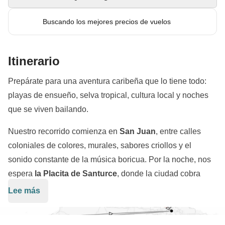
Buscando los mejores precios de vuelos
Itinerario
Prepárate para una aventura caribeña que lo tiene todo:
playas de ensueño, selva tropical, cultura local y noches
que se viven bailando.
Nuestro recorrido comienza en
San Juan
, entre calles
coloniales de colores, murales, sabores criollos y el
sonido constante de la música boricua. Por la noche, nos
espera
la Placita de Santurce
, donde la ciudad cobra
vida entre risas, salsa, reggaeton, tragos y esa alegría
Lee más
contagiosa que define a Puerto Rico. ¡Muchos artista del
El viaje continúa
Rincón
, tierra de surfistas, playas
genero urbano han nacido aquí...vamos a cantarlas todas!
infinitas y atardeceres que se tiñen de naranja mientras la