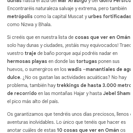
dunas
hasta el azul del
Mar Arábigo
y del
Golfo Pérsico
.
Encontraréis naturaleza salvaje y extrema, pero también
metrópolis
como la capital Muscat y
urbes fortificadas
como Nizwa y Bhala.
Si creéis que en nuestra lista de
cosas que ver en Omán
solo hay dunas y ciudades, ¡estáis muy equivocados! Traed
vuestro
traje
de baño porque aquí podréis nadar en
hermosas playas
en donde las
tortugas
ponen sus
huevos, o sumergiros en los
wadis
–
manantiales de agu
dulce
. ¿No os gustan las actividades acuáticas? No hay
problema, también hay
trekkings
de hasta 3.000 metro
de recorrido
en las montañas Hajar y hasta
Jebel Shams
el pico más alto del país.
Os garantizamos que tendréis unos días preciosos, llenos 
aventuras inolvidables. Lo único que tenéis que hacer es
anotar cuáles de estas
10 cosas que ver en Omán
os