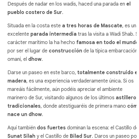
Después de nadar en los
wadis
, haced una parada en
el
pueblo costero de Sur
.
Situada en la costa este
a tres horas de Mascate
, es una
excelente
parada intermedia
tras la visita a Wadi Shab. S
carácter marítimo la ha hecho
famosa en todo el mundo
por ser el lugar de
construcción
de la típica embarcación
omaní, el
dhow
.
Darse un paseo en este barco,
totalmente construido e
madera
, es una experiencia verdaderamente única. Si os
mareáis fácilmente, aún podéis apreciar el ambiente
marinero de Sur, visitando algunos de los últimos
astilleros
tradicionales
, donde atestiguaréis de primera mano
cóm
nace un
dhow
.
Aquí también
dos fuertes
dominan la escena: el Castillo de
Sunat Silah
y el Castillo de
Bilad Sur
. Daros un paseo por