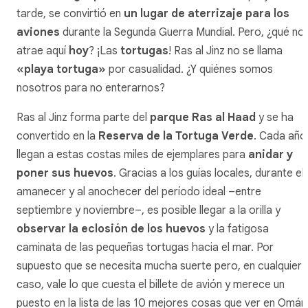
tarde, se convirtió en
un lugar de aterrizaje para los
aviones
durante la Segunda Guerra Mundial. Pero, ¿qué no
atrae aquí
hoy
? ¡Las
tortugas
! Ras al Jinz no se llama
«playa tortuga»
por casualidad. ¿Y quiénes somos
nosotros para no enterarnos?
Ras al Jinz forma parte del
parque Ras al Haad
y se ha
convertido en la
Reserva de la Tortuga Verde
. Cada año
llegan a estas costas miles de ejemplares para
anidar y
poner sus huevos
. Gracias a los guías locales, durante el
amanecer y al anochecer del período ideal –entre
septiembre y noviembre–, es posible llegar a la orilla y
observar la eclosión de los huevos
y la fatigosa
caminata de las pequeñas tortugas hacia el mar. Por
supuesto que se necesita mucha suerte pero, en cualquier
caso, vale lo que cuesta el billete de avión y merece un
puesto en la lista de las 10 mejores cosas que ver en Omán