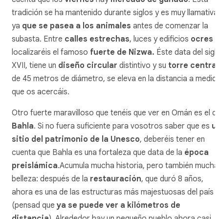
tradición se ha mantenido durante siglos y es muy llamativa
ya
que se pasea a los animales
antes de comenzar la
subasta. Entre
calles estrechas
, luces y edificios
ocres
localizaréis el famoso
fuerte de Nizwa.
Éste data del sigl
XVII, tiene un
diseño circular
distintivo y su
torre central
de 45 metros de diámetro, se eleva en la distancia a medid
que os acercáis.
Otro fuerte maravilloso que tenéis que ver en Omán es el d
Bahla
. Si no fuera suficiente para vosotros saber que es
u
sitio del patrimonio de la Unesco
, deberéis tener en
cuenta que Bahla es una fortaleza que data de la
época
preislámica
.Acumula mucha historia, pero también mucha
belleza: después de la
restauración
, que duró 8 años,
ahora es una de las estructuras más majestuosas del país
(pensad que
ya se puede ver a kilómetros de
distancia
). Alrededor hay un pequeño pueblo ahora casi