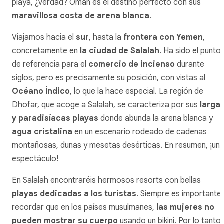
playa, ¿verdad? Omán es el destino perfecto con sus
maravillosa costa de arena blanca
.
Viajamos hacia el
sur
, hasta la
frontera con Yemen
,
concretamente en
la ciudad de Salalah
. Ha sido el punto
de referencia para el
comercio de incienso
durante
siglos, pero es precisamente su posición, con vistas al
Océano Índico
, lo que la hace especial. La región de
Dhofar, que acoge a Salalah, se caracteriza por sus
larga
y paradisíacas playas
donde abunda la arena blanca y
agua cristalina
en un escenario rodeado de cadenas
montañosas, dunas y mesetas desérticas. En resumen, ¡un
espectáculo!
En Salalah encontraréis hermosos resorts con bellas
playas dedicadas a los turistas
. Siempre es importante
recordar que en los países musulmanes,
las mujeres no
pueden mostrar su cuerpo
usando un bikini. Por lo tanto,