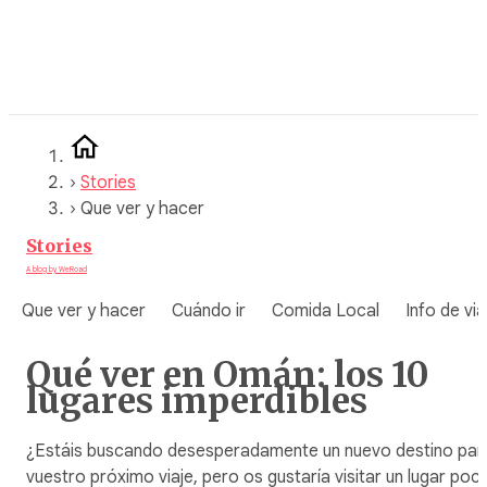
Saltar
al
contenido
›
Stories
›
Que ver y hacer
Stories
A blog by WeRoad
Que ver y hacer
Cuándo ir
Comida Local
Info de via
Qué ver en Omán: los 10
lugares imperdibles
¿Estáis buscando desesperadamente un nuevo destino par
vuestro próximo viaje, pero os gustaría visitar un lugar poc