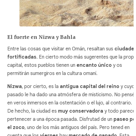
El fuerte en Nizwa y Bahla
Entre las cosas que visitar en Omán, resaltan sus
ciudade
fortificadas
. En cierto modo más sugerentes que la propi
capital, estos pueblos tienen un
encanto único
y os
permitirán sumergiros en la cultura omaní.
Nizwa
, por cierto, es la
antigua capital del reino
y cuyo
pasado le ha dado una atmósfera de misticismo. No penséi
en veros inmersos en la ostentación o el lujo, al contrario.
De hecho, la ciudad es
muy conservadora
y todo parece
pertenecer a una época pasada. Disfrutad de un
paseo po
el zoco
, uno de los más antiguos del país. Pero tened en
cuenta que los
viernes
hay
mercado de ganado
. Esta