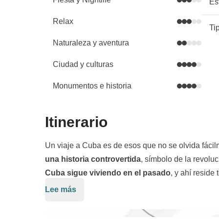
Es
Relax
Ti
Naturaleza y aventura
Ciudad y culturas
Monumentos e historia
Itinerario
Un viaje a Cuba es de esos que no se olvida fácil
una historia controvertida
, símbolo de la revolu
Cuba sigue viviendo en el pasado
, y ahí resid
así, por lo que ahora es el momento de planear un v
Lee más
Nuestro itinerario empieza en
La Habana,
pero no
plantaciones de tabaco
y aprendemos cómo se e