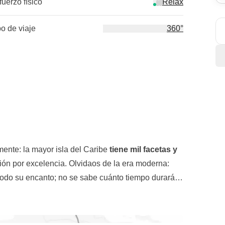
fuerzo físico
Relax
po de viaje
360°
mente: la mayor isla del Caribe
tiene mil facetas y
ción por excelencia. Olvidaos de la era moderna:
e todo su encanto; no se sabe cuánto tiempo durará
iaje hasta allí.
s trasladamos a
Viñales
, donde recorremos entre
laboran los famosos
puros cubanos.
Por