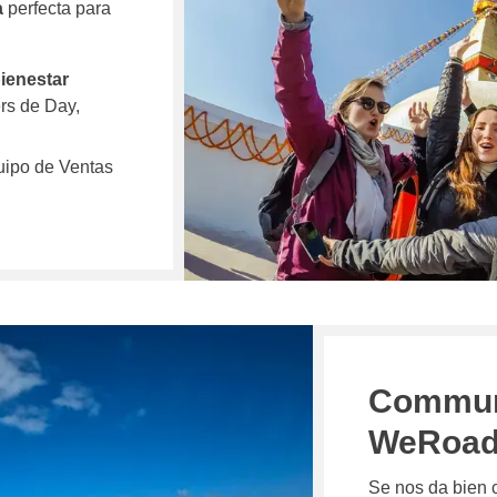
a
perfecta para
bienestar
rs de Day,
uipo de Ventas
Communi
WeRoad 
Se nos da bien 