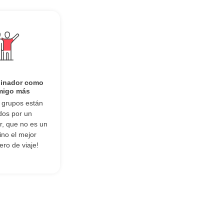
dinador como
migo más
 grupos están
dos por un
r, que no es un
ino el mejor
ro de viaje!