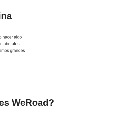
ina
o hacer algo
r laborales,
enemos grandes
é es WeRoad?