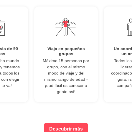
más de 90
Viaja en pequeños
Un coor
nos
grupos
un a
cho mundo
Máximo 15 personas por
Todos los
, y tenemos
grupo, con el mismo
lidera
ra todos los
mood de viaje y del
coordinado
 con elegir
mismo rango de edad -
guía, ¡s
te va!
¡qué fácil es conocer a
compañe
gente así!
Descubrir más