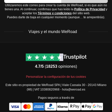
Utilizaremos este correo para crear tu cuenta de WeRoad, si es que aún no
tienes una. Al continuar, confirmas que has leído la
Política de Privacidad
y
aceptar los
Términos y condiciones
del sitio web.
Puedes darte de baja en cualquier momento (aunque… te arrepentirás).
Viajes y el mundo WeRoad
Destinos
Info útil & Ayuda
América del Norte
Contacto
Latinoamérica
FAQs
4.7/5
(
18253
opiniones)
África
Términos y condiciones
Oriente Medio
Condiciones generales
Personalizar la configuración de tus cookies
Asia
Política de cancelación
Este sitio es propiedad de WeRoad SPA | Viale Cassala 30 - 20143 Milano
Europa
Política de cookies
(MI) | VAT 10380820968 - hola@weroad.es
Norte de Europa
Política de privacidad
Pagos seguros a través de
España y Portugal
Security
Todos los destinos
Governance