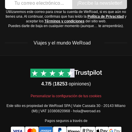
¡Recibe la newsletter!
Utilizaremos este correo para crear tu cuenta de WeRoad, si es que aún no
tienes una. Al continuar, confirmas que has leído la
Política de Privacidad
y
aceptar los
Términos y condiciones
del sitio web.
Puedes darte de baja en cualquier momento (aunque… te arrepentirás).
Viajes y el mundo WeRoad
Destinos
Info útil & Ayuda
América del Norte
Contacto
Latinoamérica
FAQs
4.7/5
(
18253
opiniones)
África
Términos y condiciones
Oriente Medio
Condiciones generales
Personalizar la configuración de tus cookies
Asia
Política de cancelación
Este sitio es propiedad de WeRoad SPA | Viale Cassala 30 - 20143 Milano
Europa
Política de cookies
(MI) | VAT 10380820968 - hola@weroad.es
Norte de Europa
Política de privacidad
Pagos seguros a través de
España y Portugal
Security