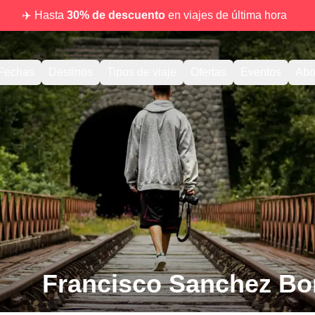
✈️ Hasta
30% de descuento
en viajes de última hora
Fechas
Destinos
Tipos de viaje
Ofertas
Eventos
Abo
Francisco Sanchez Bo