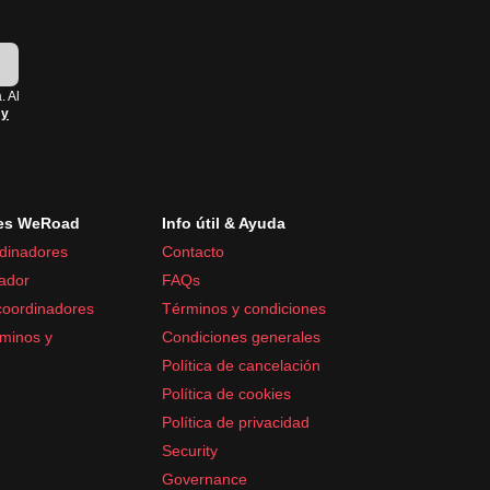
!
. Al
 y
es WeRoad
Info útil & Ayuda
dinadores
Contacto
ador
FAQs
coordinadores
Términos y condiciones
minos y
Condiciones generales
Política de cancelación
Política de cookies
Política de privacidad
Security
Governance