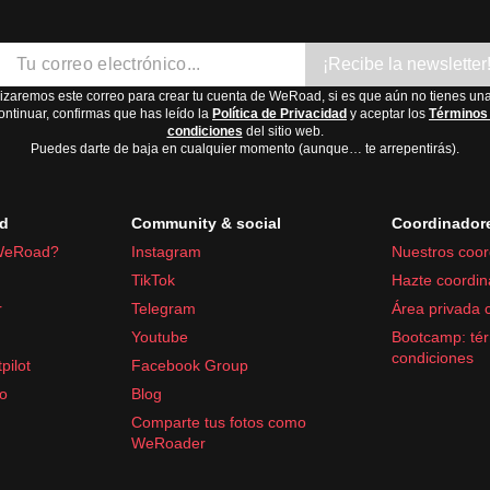
¡Recibe la newsletter
lizaremos este correo para crear tu cuenta de WeRoad, si es que aún no tienes una
ontinuar, confirmas que has leído la
Política de Privacidad
y aceptar los
Términos
condiciones
del sitio web.
Puedes darte de baja en cualquier momento (aunque… te arrepentirás).
d
Community & social
Coordinador
WeRoad?
Instagram
Nuestros coor
TikTok
Hazte coordin
r
Telegram
Área privada 
Youtube
Bootcamp: tér
condiciones
pilot
Facebook Group
fo
Blog
Comparte tus fotos como
WeRoader