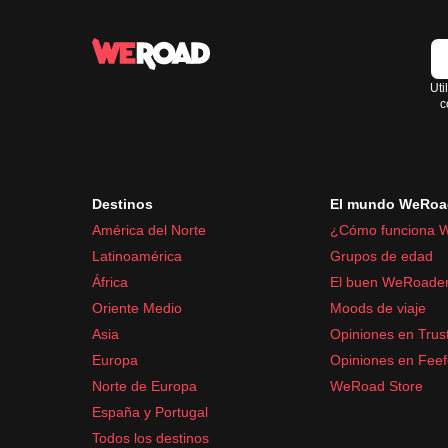
Uti
c
Destinos
El mundo WeRoa
América del Norte
¿Cómo funciona 
Latinoamérica
Grupos de edad
África
El buen WeRoade
Oriente Medio
Moods de viaje
Asia
Opiniones en Trust
Europa
Opiniones en Fee
Norte de Europa
WeRoad Store
España y Portugal
Todos los destinos