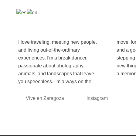
I love traveling, meeting new people,
move, looking for the next adventure
and living out-of-the-ordinary
and a good story to tell. I enjoy
experiences. I'm a break dancer,
stepping out of my comfort zone, trying
passionate about photography,
new things, and turning every trip into
animals, and landscapes that leave
a memory
you speechless. I'm always on the
Vive en Zaragoza
Instagram