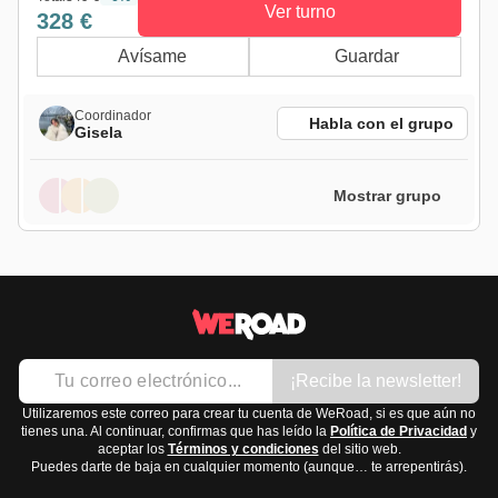
Ver turno
328 €
Avísame
Guardar
Coordinador
Habla con el grupo
Gisela
Mostrar grupo
¡Recibe la newsletter!
Utilizaremos este correo para crear tu cuenta de WeRoad, si es que aún no
tienes una. Al continuar, confirmas que has leído la
Política de Privacidad
y
aceptar los
Términos y condiciones
del sitio web.
Puedes darte de baja en cualquier momento (aunque… te arrepentirás).