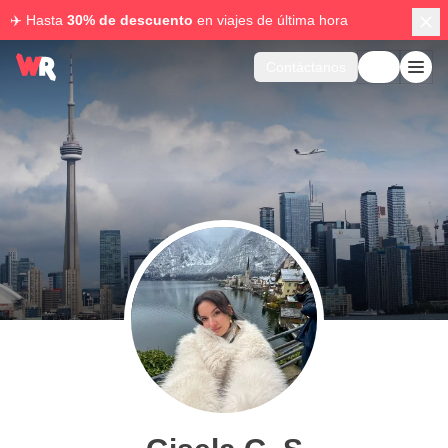
✈️ Hasta
30% de descuento
en viajes de última hora
Contáctanos