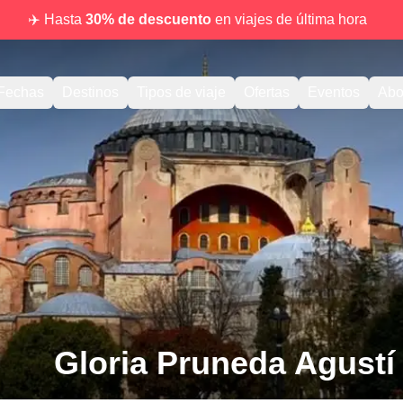
✈️ Hasta
30% de descuento
en viajes de última hora
Fechas
Destinos
Tipos de viaje
Ofertas
Eventos
Abo
Gloria Pruneda Agustí