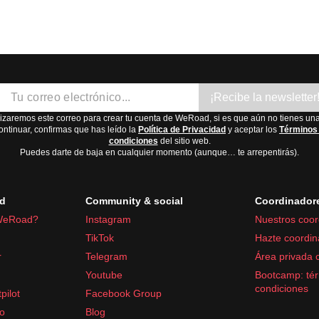
¡Recibe la newsletter
lizaremos este correo para crear tu cuenta de WeRoad, si es que aún no tienes una
ontinuar, confirmas que has leído la
Política de Privacidad
y aceptar los
Términos
condiciones
del sitio web.
Puedes darte de baja en cualquier momento (aunque… te arrepentirás).
d
Community & social
Coordinador
WeRoad?
Instagram
Nuestros coor
TikTok
Hazte coordin
r
Telegram
Área privada 
Youtube
Bootcamp: tér
condiciones
pilot
Facebook Group
fo
Blog