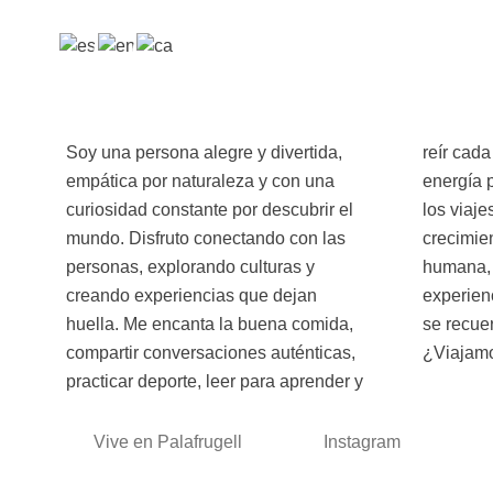
Soy una persona alegre y divertida,
reír cada día, porque creo que la
empática por naturaleza y con una
energía positiva se contagia. Creo en
curiosidad constante por descubrir el
los viajes como una forma de
mundo. Disfruto conectando con las
crecimiento, bienestar y conexión
personas, explorando culturas y
humana, y mi objetivo es que cada
creando experiencias que dejan
experiencia supere las expectativas y
huella. Me encanta la buena comida,
se recuerde con una sonrisa. Así que :
compartir conversaciones auténticas,
¿Viajam
practicar deporte, leer para aprender y
Vive en Palafrugell
Instagram