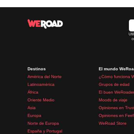
Uti
c
Destinos
El mundo WeRoa
América del Norte
¿Cómo funciona 
Latinoamérica
Grupos de edad
África
El buen WeRoade
Oriente Medio
Moods de viaje
Asia
Opiniones en Trust
Europa
Opiniones en Fee
Norte de Europa
WeRoad Store
España y Portugal