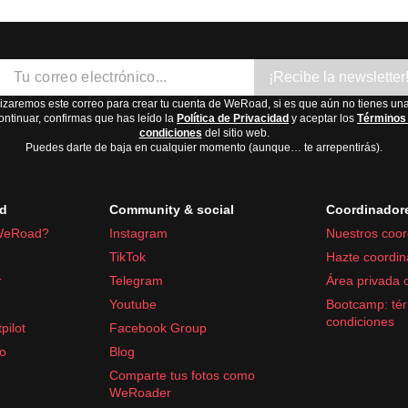
¡Recibe la newsletter
lizaremos este correo para crear tu cuenta de WeRoad, si es que aún no tienes una
ontinuar, confirmas que has leído la
Política de Privacidad
y aceptar los
Términos
condiciones
del sitio web.
Puedes darte de baja en cualquier momento (aunque… te arrepentirás).
d
Community & social
Coordinador
WeRoad?
Instagram
Nuestros coor
TikTok
Hazte coordin
r
Telegram
Área privada 
Youtube
Bootcamp: tér
condiciones
pilot
Facebook Group
fo
Blog
Comparte tus fotos como
WeRoader