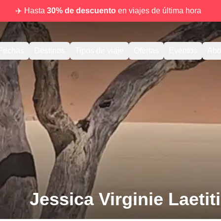
✈️ Hasta
30% de descuento
en viajes de última hora
Fechas
Destinos
Tipos de viaje
Ofertas
Eventos
Abo
Jessica Virginie Laetit