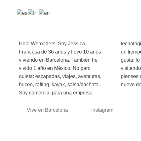
Hola Weroaders! Soy Jessica,
tecnológica pero he decidido darme
Francesa de 36 años y llevo 10 años
un tiempo para hacer lo que más me
viviendo en Barcelona. También he
gusta: lo habrás adivinado ; seguir
vivido 1 año en México. No paro
visitando el mundo. Así que no lo
quieta: escapadas, viajes, aventuras,
pienses más y apúntate a descubrir un
buceo, rafting, kayak, salsa/bachata...
nuevo de
Soy comercial para una empresa
Vive en Barcelona
Instagram