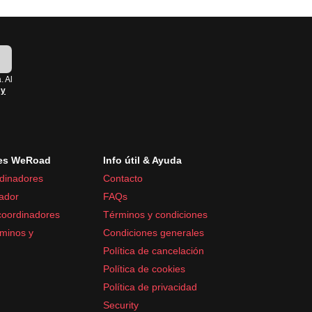
!
. Al
 y
es WeRoad
Info útil & Ayuda
dinadores
Contacto
ador
FAQs
coordinadores
Términos y condiciones
minos y
Condiciones generales
Política de cancelación
Política de cookies
Política de privacidad
Security