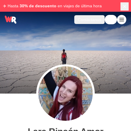
✈️ Hasta
30% de descuento
en viajes de última hora
Contáctanos