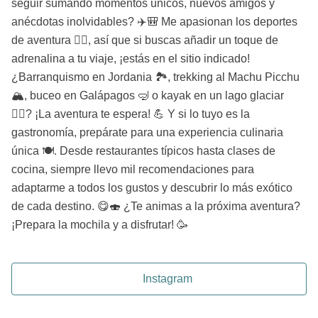
seguir sumando momentos únicos, nuevos amigos y
anécdotas inolvidables? ✈️🎒 Me apasionan los deportes
de aventura 🧗‍♀️, así que si buscas añadir un toque de
adrenalina a tu viaje, ¡estás en el sitio indicado!
¿Barranquismo en Jordania 🏞️, trekking al Machu Picchu
🏔️, buceo en Galápagos 🤿 o kayak en un lago glaciar
🚣‍♀️? ¡La aventura te espera! 💪 Y si lo tuyo es la
gastronomía, prepárate para una experiencia culinaria
única 🍽️. Desde restaurantes típicos hasta clases de
cocina, siempre llevo mil recomendaciones para
adaptarme a todos los gustos y descubrir lo más exótico
de cada destino. 😋🍣 ¿Te animas a la próxima aventura?
¡Prepara la mochila y a disfrutar! 🥳
Instagram