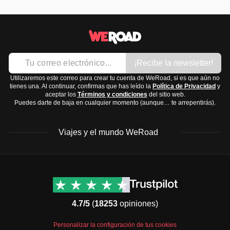
¡Recibe la newsletter!
Utilizaremos este correo para crear tu cuenta de WeRoad, si es que aún no
tienes una. Al continuar, confirmas que has leído la
Política de Privacidad
y
aceptar los
Términos y condiciones
del sitio web.
Puedes darte de baja en cualquier momento (aunque… te arrepentirás).
Viajes y el mundo WeRoad
Destinos
Info útil & Ayuda
América del Norte
Contacto
Latinoamérica
FAQs
4.7/5
(
18253
opiniones)
África
Términos y condiciones
Oriente Medio
Condiciones generales
Personalizar la configuración de tus cookies