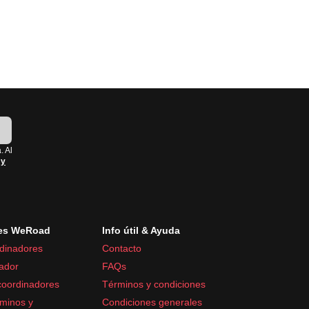
!
. Al
 y
es WeRoad
Info útil & Ayuda
dinadores
Contacto
ador
FAQs
coordinadores
Términos y condiciones
minos y
Condiciones generales