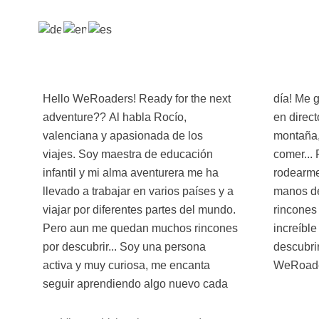
Hello WeRoaders! Ready for the next
día! Me gusta mucho leer, la música
adventure?? Al habla Rocío,
en directo, patinar, hacer rutas de
valenciana y apasionada de los
montaña, el mar, disfrutar del buen
viajes. Soy maestra de educación
comer... Pero sobre todo, me encanta
infantil y mi alma aventurera me ha
rodearme de gente y descubrir de
llevado a trabajar en varios países y a
manos de los locales su cultura y los
viajar por diferentes partes del mundo.
rincones más recónditos de este
Pero aun me quedan muchos rincones
increíble planeta. ¿Te unes a
por descubrir... Soy una persona
descubrir nuevos destinos
activa y muy curiosa, me encanta
WeRoade
seguir aprendiendo algo nuevo cada