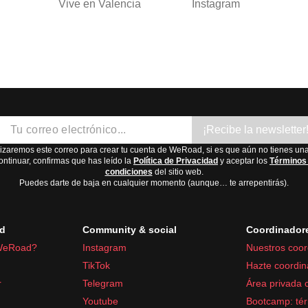
Vive en Valencia
Instagram
¡Recibe la newsletter
lizaremos este correo para crear tu cuenta de WeRoad, si es que aún no tienes una
ontinuar, confirmas que has leído la
Política de Privacidad
y aceptar los
Términos
condiciones
del sitio web.
Puedes darte de baja en cualquier momento (aunque… te arrepentirás).
d
Community & social
Coordinador
WeRoad?
Instagram
Nuestros coor
TikTok
Hazte coordin
r
Telegram
Área privada 
Youtube
Bootcamp: tér