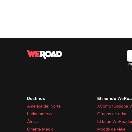
Uti
c
Destinos
El mundo WeRoa
América del Norte
¿Cómo funciona 
Latinoamérica
Grupos de edad
África
El buen WeRoade
Oriente Medio
Moods de viaje