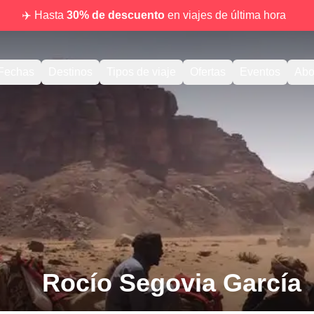
✈️ Hasta
30% de descuento
en viajes de última hora
Fechas
Destinos
Tipos de viaje
Ofertas
Eventos
Abo
Rocío Segovia García