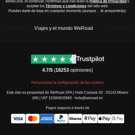
tienes una. Al continuar, confirmas que has leído la
Política de Privacidad
y
aceptar los
Términos y condiciones
del sitio web.
Puedes darte de baja en cualquier momento (aunque… te arrepentirás).
Viajes y el mundo WeRoad
Destinos
Info útil & Ayuda
América del Norte
Contacto
Latinoamérica
FAQs
4.7/5
(
18253
opiniones)
África
Términos y condiciones
Oriente Medio
Condiciones generales
Personalizar la configuración de tus cookies
Asia
Política de cancelación
Este sitio es propiedad de WeRoad SPA | Viale Cassala 30 - 20143 Milano
Europa
Política de cookies
(MI) | VAT 10380820968 - hola@weroad.es
Norte de Europa
Política de privacidad
Pagos seguros a través de
España y Portugal
Security
Todos los destinos
Governance
Gestiona tus reservas