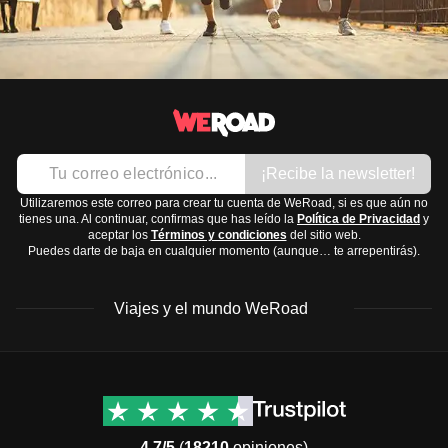
¡Recibe la newsletter!
Utilizaremos este correo para crear tu cuenta de WeRoad, si es que aún no
tienes una. Al continuar, confirmas que has leído la
Política de Privacidad
y
aceptar los
Términos y condiciones
del sitio web.
Puedes darte de baja en cualquier momento (aunque… te arrepentirás).
Viajes y el mundo WeRoad
Destinos
Info útil & Ayuda
América del Norte
Contacto
Latinoamérica
FAQs
4.7/5
(
18210
opiniones)