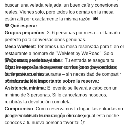
buscan una velada relajada, un buen café y conexiones
reales. Vienes solo, pero todos los demás en la mesa
están allí por exactamente la misma razón. 🍽️
💬 Qué esperar:
Grupos pequeños:
3–6 personas por mesa – el tamaño
perfecto para conversaciones genuinas.
Mesa WeMeet:
Tenemos una mesa reservada para ti en el
restaurante a nombre de "WeMeet by WeRoad". Solo
pregunta al personal y listo.
💡 Cosas que debes saber:
Tu entrada te asegura tu
Chat in-app:
lugar en la mesa. Lo que consumas (comida y bebidas)
Conecta antes con los otros y encontraos
fácilmente en el restaurante – sin necesidad de compartir
corre por tu cuenta.
números de teléfono.
📌 Información importante sobre la reserva:
Asistencia mínima:
El evento se llevará a cabo con un
mínimo de 3 personas. Si lo cancelamos nosotros,
recibirás la devolución completa.
Compromiso:
Como reservamos tu lugar, las entradas no
son reembolsables en ningún otro caso.
¡Coge tu sitio en la mesa – quién sabe, igual esta noche
conoces a tu nueva persona favorita! 🚀