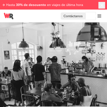
✈️ Hasta
30% de descuento
en viajes de última hora
Contáctanos