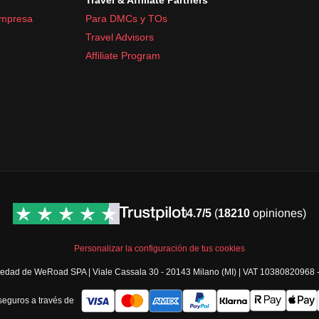
empresa
Para DMCs y TOs
Travel Advisors
Affiliate Program
4.7/5
(
18210
opiniones)
Personalizar la configuración de tus cookies
opiedad de WeRoad SPA | Viale Cassala 30 - 20143 Milano (MI) | VAT 10380820968
eguros a través de