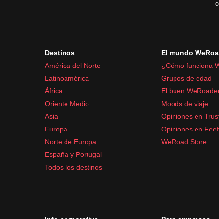
c
Destinos
El mundo WeRoa
América del Norte
¿Cómo funciona 
Latinoamérica
Grupos de edad
África
El buen WeRoade
Oriente Medio
Moods de viaje
Asia
Opiniones en Trust
Europa
Opiniones en Fee
Norte de Europa
WeRoad Store
España y Portugal
Todos los destinos
Info corporativa
Para empresas