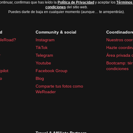
ontinuar, confirmas que has leído la
Política de Privacidad
y aceptar los
Términos
condiciones
del sitio web.
Puedes darte de baja en cualquier momento (aunque… te arrepentirás).
d
Community & social
Coordinador
WeRoad?
Instagram
Nuestros coor
TikTok
Hazte coordin
r
Telegram
Área privada 
Youtube
Bootcamp: tér
condiciones
pilot
Facebook Group
fo
Blog
Comparte tus fotos como
WeRoader
Travel & Affiliate Partners