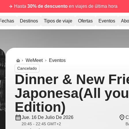
✈️ Hasta
30% de descuento
en viajes de última hora
Fechas
Destinos
Tipos de viaje
Ofertas
Eventos
Abo
WeMeet
Eventos
Cancelado
Dinner & New Fri
Japonesa(All you
Edition)
Jue. 16 De Julio De 2026
C
20:45 - 22:45 GMT+2
B