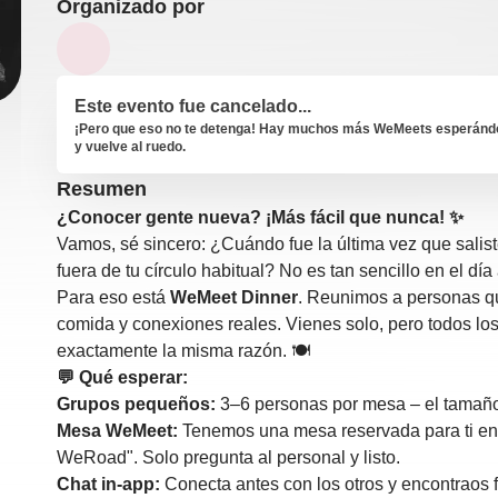
Organizado por
Este evento fue cancelado...
¡Pero que eso no te detenga! Hay muchos más WeMeets esperándot
y vuelve al ruedo.
Resumen
¿Conocer gente nueva? ¡Más fácil que nunca! ✨
Vamos, sé sincero: ¿Cuándo fue la última vez que salist
fuera de tu círculo habitual? No es tan sencillo en el dí
Para eso está
WeMeet Dinner
. Reunimos a personas q
comida y conexiones reales. Vienes solo, pero todos los
exactamente la misma razón. 🍽️
💬 Qué esperar:
Grupos pequeños:
3–6 personas por mesa – el tamaño
Mesa WeMeet:
Tenemos una mesa reservada para ti en
WeRoad". Solo pregunta al personal y listo.
Chat in-app:
Conecta antes con los otros y encontraos f