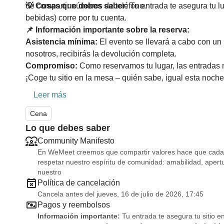
de compartir números de teléfono.
💡 Cosas que debes saber:
Tu entrada te asegura tu 
bebidas) corre por tu cuenta.
📌 Información importante sobre la reserva:
Asistencia mínima:
El evento se llevará a cabo con un
nosotros, recibirás la devolución completa.
Compromiso:
Como reservamos tu lugar, las entradas 
¡Coge tu sitio en la mesa – quién sabe, igual esta noch
Leer más
Cena
Lo que debes saber
Community Manifesto
En WeMeet creemos que compartir valores hace que cada e
respetar nuestro espíritu de comunidad: amabilidad, ape
nuestro
Política de cancelación
Cancela antes del jueves, 16 de julio de 2026, 17:45
Pagos y reembolsos
Información importante:
Tu entrada te asegura tu sitio e