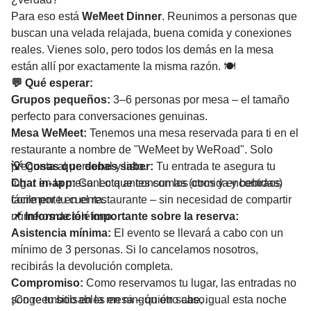
Para eso está
WeMeet Dinner
. Reunimos a personas que
buscan una velada relajada, buena comida y conexiones
reales. Vienes solo, pero todos los demás en la mesa
están allí por exactamente la misma razón. 🍽️
💬 Qué esperar:
Grupos pequeños:
3–6 personas por mesa – el tamaño
perfecto para conversaciones genuinas.
Mesa WeMeet:
Tenemos una mesa reservada para ti en el
restaurante a nombre de "WeMeet by WeRoad". Solo
pregunta al personal y listo.
💡 Cosas que debes saber:
Tu entrada te asegura tu
Chat in-app:
lugar en la mesa. Lo que consumas (comida y bebidas)
Conecta antes con los otros y encontraos
fácilmente en el restaurante – sin necesidad de compartir
corre por tu cuenta.
números de teléfono.
📌 Información importante sobre la reserva:
Asistencia mínima:
El evento se llevará a cabo con un
mínimo de 3 personas. Si lo cancelamos nosotros,
recibirás la devolución completa.
Compromiso:
Como reservamos tu lugar, las entradas no
son reembolsables en ningún otro caso.
¡Coge tu sitio en la mesa – quién sabe, igual esta noche