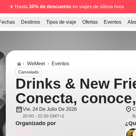
✈️ Hasta
30% de descuento
en viajes de última hora
Fechas
Destinos
Tipos de viaje
Ofertas
Eventos
Abo
WeMeet
Eventos
Cancelado
Drinks & New Fri
Conecta, conoce,
Vie. 24 De Julio De 2026
C
20:00 - 22:00 GMT+2
B
Organizado por
¿Qui