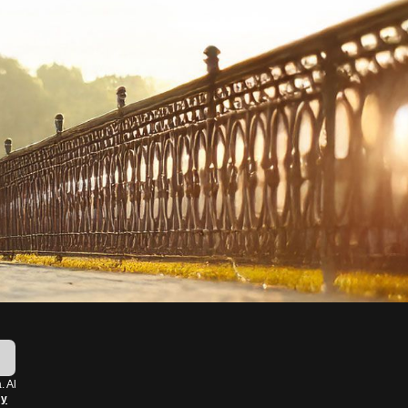
!
. Al
 y