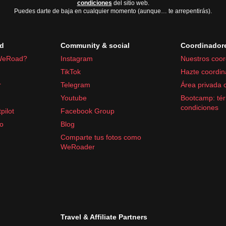
condiciones
del sitio web.
Puedes darte de baja en cualquier momento (aunque… te arrepentirás).
d
Community & social
Coordinador
WeRoad?
Instagram
Nuestros coor
TikTok
Hazte coordin
r
Telegram
Área privada 
Youtube
Bootcamp: tér
condiciones
pilot
Facebook Group
fo
Blog
Comparte tus fotos como
WeRoader
Travel & Affiliate Partners