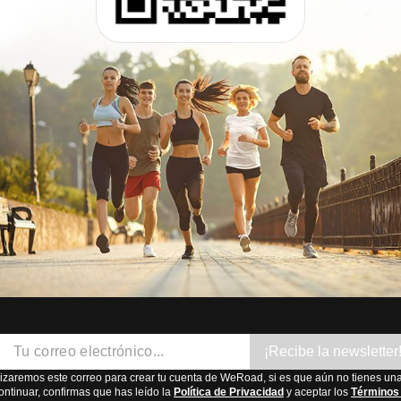
¡Recibe la newsletter
lizaremos este correo para crear tu cuenta de WeRoad, si es que aún no tienes una
ontinuar, confirmas que has leído la
Política de Privacidad
y aceptar los
Términos