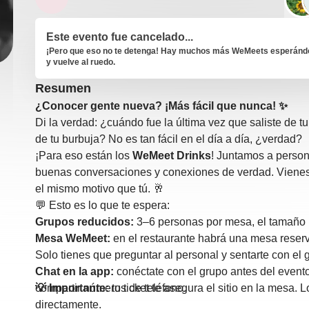
Este evento fue cancelado...
¡Pero que eso no te detenga! Hay muchos más WeMeets esperándot
y vuelve al ruedo.
Resumen
¿Conocer gente nueva? ¡Más fácil que nunca! ✨
Di la verdad: ¿cuándo fue la última vez que saliste de tu
de tu burbuja? No es tan fácil en el día a día, ¿verdad?
¡Para eso están los
WeMeet Drinks
! Juntamos a perso
buenas conversaciones y conexiones de verdad. Vienes 
el mismo motivo que tú. 🥂
💬 Esto es lo que te espera:
Grupos reducidos:
3–6 personas por mesa, el tamaño p
Mesa WeMeet:
en el restaurante habrá una mesa rese
Solo tienes que preguntar al personal y sentarte con el 
Chat en la app:
conéctate con el grupo antes del evento
compartir números de teléfono.
💡 Importante:
tu ticket te asegura el sitio en la mesa. 
directamente.