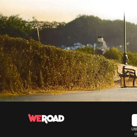
Uti
c