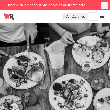
✈️ Hasta
30% de descuento
en viajes de última hora
Contáctanos