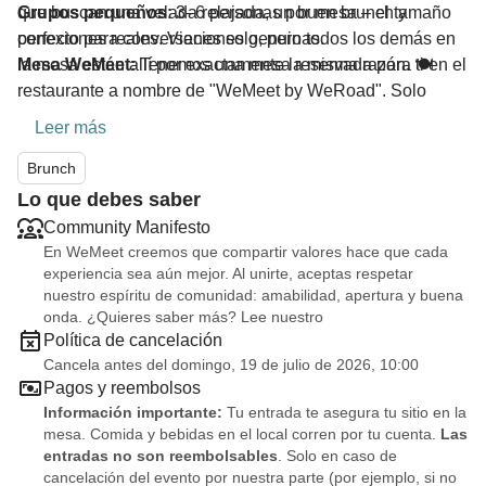
que buscan una velada relajada, un buen brunch y
Grupos pequeños
: 3–6 personas por mesa – el tamaño
conexiones reales. Vienes solo, pero todos los demás en
perfecto para conversaciones genuinas.
la mesa están allí por exactamente la misma razón. 🍽️
Mesa WeMeet:
Tenemos una mesa reservada para ti en el
restaurante a nombre de "WeMeet by WeRoad". Solo
pregunta al personal y listo.
Leer más
Chat in-app:
Conecta antes con los otros y encontraos
fácilmente en el restaurante – sin necesidad de compartir
Brunch
números de teléfono.
Lo que debes saber
💡 Cosas que debes saber: Tu entrada te asegura tu lugar
Community Manifesto
en la mesa. Lo que consumas (comida y bebidas) corre
En WeMeet creemos que compartir valores hace que cada
por tu cuenta.
experiencia sea aún mejor. Al unirte, aceptas respetar
nuestro espíritu de comunidad: amabilidad, apertura y buena
onda. ¿Quieres saber más? Lee nuestro
📌 Información importante sobre la reserva:
Política de cancelación
Asistencia mínima:
El evento se llevará a cabo con un
Cancela antes del domingo, 19 de julio de 2026, 10:00
mínimo de 3 personas. Si lo cancelamos nosotros,
Pagos y reembolsos
recibirás la devolución completa.
Información importante:
Tu entrada te asegura tu sitio en la
Compromiso: Como reservamos tu lugar, las entradas no
mesa. Comida y bebidas en el local corren por tu cuenta.
Las
son reembolsables en ningún otro caso. ¡Coge tu sitio en
entradas no son reembolsables
. Solo en caso de
cancelación del evento por nuestra parte (por ejemplo, si no
la mesa – quién sabe, igual esta noche conoces a tu