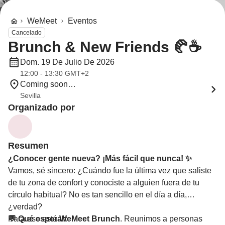
WeMeet
Eventos
Cancelado
Brunch & New Friends 🥐☕
Dom. 19 De Julio De 2026
12:00 - 13:30 GMT+2
Coming soon…
Sevilla
Organizado por
Resumen
¿Conocer gente nueva? ¡Más fácil que nunca! ✨
Vamos, sé sincero: ¿Cuándo fue la última vez que saliste
de tu zona de confort y conociste a alguien fuera de tu
círculo habitual? No es tan sencillo en el día a día,
¿verdad?
Para eso está
💬 Qué esperar:
WeMeet Brunch
. Reunimos a personas