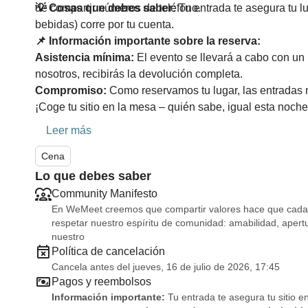
de compartir números de teléfono.
💡 Cosas que debes saber:
Tu entrada te asegura tu 
bebidas) corre por tu cuenta.
📌 Información importante sobre la reserva:
Asistencia mínima:
El evento se llevará a cabo con un
nosotros, recibirás la devolución completa.
Compromiso:
Como reservamos tu lugar, las entradas 
¡Coge tu sitio en la mesa – quién sabe, igual esta noch
Leer más
Cena
Lo que debes saber
Community Manifesto
En WeMeet creemos que compartir valores hace que cada e
respetar nuestro espíritu de comunidad: amabilidad, ape
nuestro
Política de cancelación
Cancela antes del jueves, 16 de julio de 2026, 17:45
Pagos y reembolsos
Información importante:
Tu entrada te asegura tu sitio e