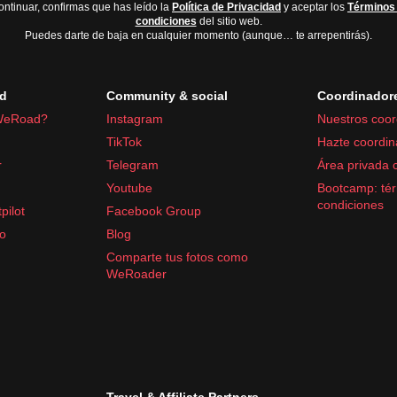
ontinuar, confirmas que has leído la
Política de Privacidad
y aceptar los
Términos
condiciones
del sitio web.
Puedes darte de baja en cualquier momento (aunque… te arrepentirás).
d
Community & social
Coordinador
WeRoad?
Instagram
Nuestros coor
TikTok
Hazte coordin
r
Telegram
Área privada 
Youtube
Bootcamp: tér
condiciones
pilot
Facebook Group
fo
Blog
Comparte tus fotos como
WeRoader
Travel & Affiliate Partners