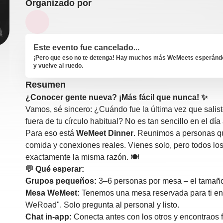
Organizado por
Este evento fue cancelado...
¡Pero que eso no te detenga! Hay muchos más WeMeets esperándot
y vuelve al ruedo.
Resumen
¿Conocer gente nueva? ¡Más fácil que nunca! ✨
Vamos, sé sincero: ¿Cuándo fue la última vez que salist
fuera de tu círculo habitual? No es tan sencillo en el dí
Para eso está
WeMeet Dinner
. Reunimos a personas q
comida y conexiones reales. Vienes solo, pero todos los
exactamente la misma razón. 🍽️
💬 Qué esperar:
Grupos pequeños:
3–6 personas por mesa – el tamaño
Mesa WeMeet:
Tenemos una mesa reservada para ti en
WeRoad". Solo pregunta al personal y listo.
Chat in-app:
Conecta antes con los otros y encontraos f