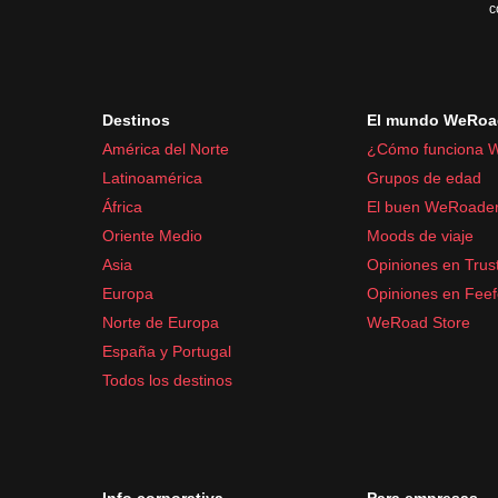
c
Destinos
El mundo WeRoa
América del Norte
¿Cómo funciona 
Latinoamérica
Grupos de edad
África
El buen WeRoade
Oriente Medio
Moods de viaje
Asia
Opiniones en Trust
Europa
Opiniones en Fee
Norte de Europa
WeRoad Store
España y Portugal
Todos los destinos
Info corporativa
Para empresas