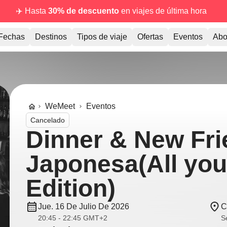
✈️ Hasta
30% de descuento
en viajes de última hora
Fechas
Destinos
Tipos de viaje
Ofertas
Eventos
Abo
WeMeet
Eventos
Cancelado
Dinner & New Fri
Japonesa(All you
Edition)
Jue. 16 De Julio De 2026
C
20:45 - 22:45 GMT+2
Se