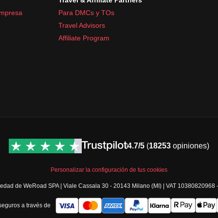
empresa
Para DMCs y TOs
Travel Advisors
Affiliate Program
4.7/5
(
18253
opiniones)
Personalizar la configuración de tus cookies
opiedad de WeRoad SPA | Viale Cassala 30 - 20143 Milano (MI) | VAT 10380820968
eguros a través de