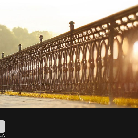
!
. Al