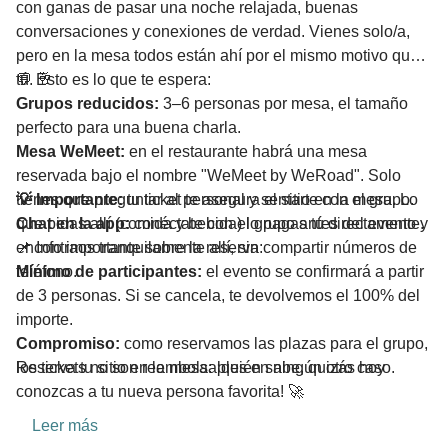
con ganas de pasar una noche relajada, buenas
conversaciones y conexiones de verdad. Vienes solo/a,
pero en la mesa todos están ahí por el mismo motivo que
tú. 🥂
💬 Esto es lo que te espera:
Grupos reducidos:
3–6 personas por mesa, el tamaño
perfecto para una buena charla.
Mesa WeMeet:
en el restaurante habrá una mesa
reservada bajo el nombre "WeMeet by WeRoad". Solo
tienes que preguntar al personal y sentarte con el grupo.
💡 Importante:
tu ticket te asegura el sitio en la mesa. Lo
Chat en la app:
que pidas allí (comida y bebida) lo pagas tú directamente.
conéctate con el grupo antes del evento y
encontraos tranquilamente allí, sin compartir números de
📌 Info importante sobre la reserva:
teléfono.
Mínimo de participantes:
el evento se confirmará a partir
de 3 personas. Si se cancela, te devolvemos el 100% del
importe.
Compromiso:
como reservamos las plazas para el grupo,
los tickets no son reembolsables en ningún otro caso.
Reserva tu sitio en la mesa: ¡quién sabe, quizás hoy
conozcas a tu nueva persona favorita! 🚀
Leer más