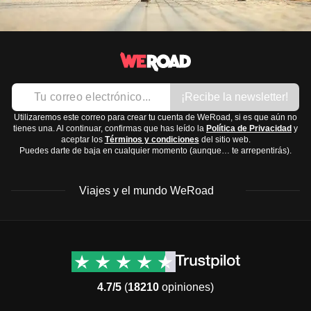
¡Recibe la newsletter!
Utilizaremos este correo para crear tu cuenta de WeRoad, si es que aún no
tienes una. Al continuar, confirmas que has leído la
Política de Privacidad
y
aceptar los
Términos y condiciones
del sitio web.
Puedes darte de baja en cualquier momento (aunque… te arrepentirás).
Viajes y el mundo WeRoad
Destinos
Info útil & Ayuda
América del Norte
Contacto
Latinoamérica
FAQs
4.7/5
(
18210
opiniones)
África
Términos y condiciones