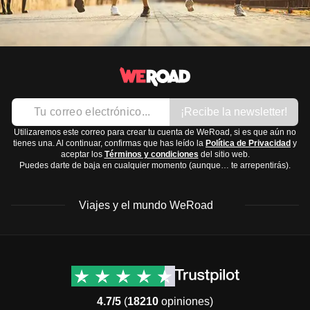
¡Recibe la newsletter!
Utilizaremos este correo para crear tu cuenta de WeRoad, si es que aún no
tienes una. Al continuar, confirmas que has leído la
Política de Privacidad
y
aceptar los
Términos y condiciones
del sitio web.
Puedes darte de baja en cualquier momento (aunque… te arrepentirás).
Viajes y el mundo WeRoad
Destinos
Info útil & Ayuda
América del Norte
Contacto
Latinoamérica
FAQs
4.7/5
(
18210
opiniones)
África
Términos y condiciones