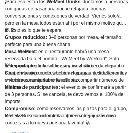
¡Para eso están los
WeMeet Drinks
! Juntamos a personas
con ganas de pasar una noche relajada, buenas
conversaciones y conexiones de verdad. Vienes solo/a,
pero en la mesa todos están ahí por el mismo motivo que
tú. 🥂
💬 Esto es lo que te espera:
Grupos reducidos:
3–6 personas por mesa, el tamaño
perfecto para una buena charla.
Mesa WeMeet:
en el restaurante habrá una mesa
reservada bajo el nombre "WeMeet by WeRoad". Solo
tienes que preguntar al personal y sentarte con el grupo.
💡 Importante:
tu ticket te asegura el sitio en la mesa. Lo
Chat en la app:
que pidas allí (comida y bebida) lo pagas tú directamente.
conéctate con el grupo antes del evento y
encontraos tranquilamente allí, sin compartir números de
📌 Info importante sobre la reserva:
teléfono.
Mínimo de participantes:
el evento se confirmará a partir
de 3 personas. Si se cancela, te devolvemos el 100% del
importe.
Compromiso:
como reservamos las plazas para el grupo,
los tickets no son reembolsables en ningún otro caso.
Reserva tu sitio en la mesa: ¡quién sabe, quizás hoy
conozcas a tu nueva persona favorita! 🚀
Leer más