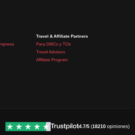
Travel & Affiliate Partners
empresa
Para DMCs y TOs
Travel Advisors
Affiliate Program
4.7/5
(
18210
opiniones)