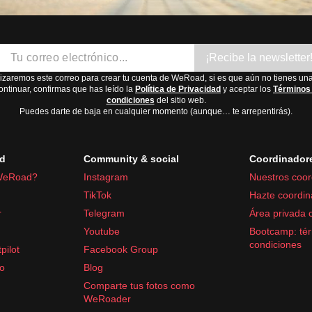
¡Recibe la newsletter
lizaremos este correo para crear tu cuenta de WeRoad, si es que aún no tienes una
ontinuar, confirmas que has leído la
Política de Privacidad
y aceptar los
Términos
condiciones
del sitio web.
Puedes darte de baja en cualquier momento (aunque… te arrepentirás).
d
Community & social
Coordinador
WeRoad?
Instagram
Nuestros coor
TikTok
Hazte coordin
r
Telegram
Área privada 
Youtube
Bootcamp: tér
condiciones
pilot
Facebook Group
fo
Blog
Comparte tus fotos como
WeRoader