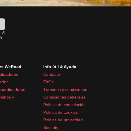
!
. Al
 y
es WeRoad
Info útil & Ayuda
dinadores
Contacto
ador
FAQs
coordinadores
Términos y condiciones
minos y
Condiciones generales
Política de cancelación
Política de cookies
Política de privacidad
Security