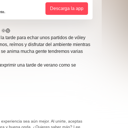
Descarga la app
nte.
? 🌞🏐
la tarde para echar unos partidos de vóley
nos, reírnos y disfrutar del ambiente mientras
i se anima mucha gente tendremos varias
 exprimir una tarde de verano como se
xperiencia sea aún mejor. Al unirte, aceptas
rtura y buena onda. ¿Quieres saber más? Lee