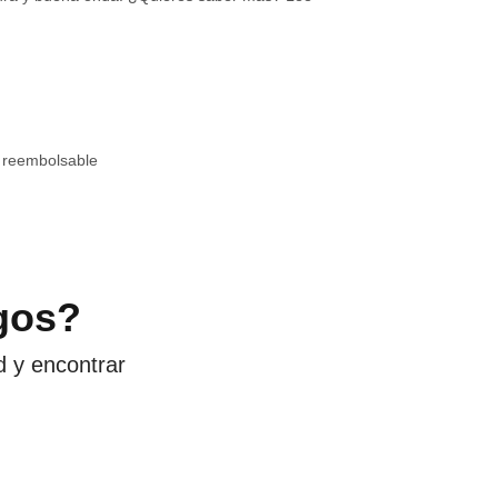
 reembolsable
gos?
d y encontrar