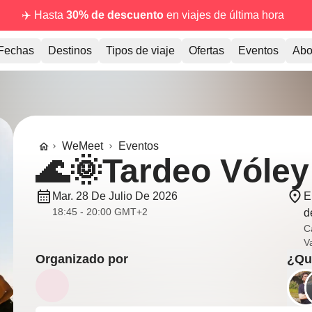
✈️ Hasta
30% de descuento
en viajes de última hora
Fechas
Destinos
Tipos de viaje
Ofertas
Eventos
Abo
WeMeet
Eventos
🌊🌞Tardeo Vóley
Mar. 28 De Julio De 2026
E
18:45 - 20:00 GMT+2
d
C
V
Organizado por
¿Qui