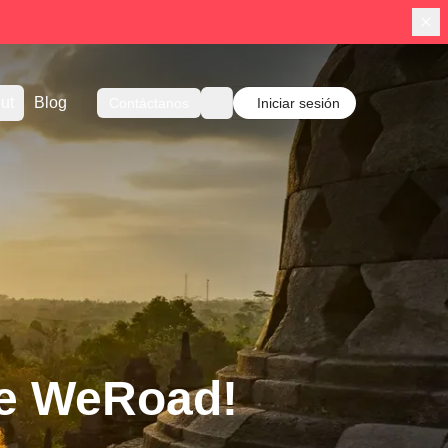
ut
Blog
Contáctanos
Iniciar sesión
de WeRoad!