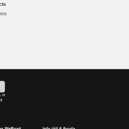
cta
tros
!
. Al
 y
es WeRoad
Info útil & Ayuda