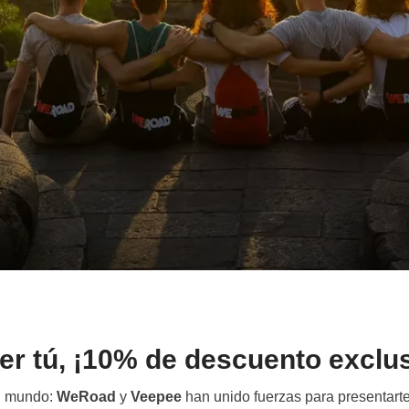
er tú, ¡10% de descuento exclu
l mundo:
WeRoad
y
Veepee
han unido fuerzas para presentarte