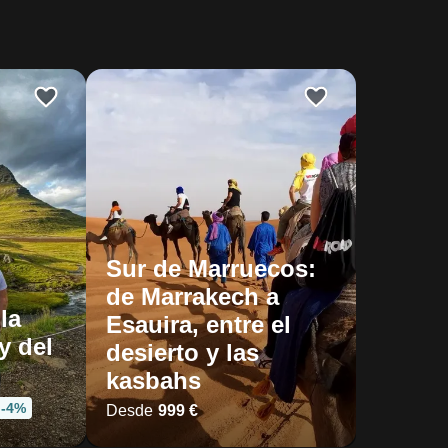
Sur de Marruecos:
de Marrakech a
la
Esauira, entre el
y del
desierto y las
kasbahs
-4%
Desde
999 €