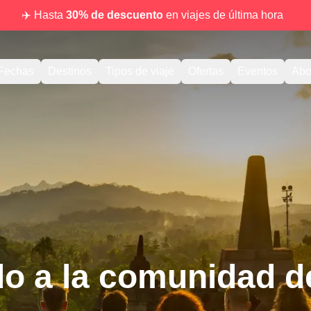
✈️ Hasta
30% de descuento
en viajes de última hora
Fechas
Destinos
Tipos de viaje
Ofertas
Eventos
Abo
do a la comunidad 