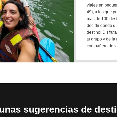
viajes en peque
49), a los que p
más de 100 dest
decidir dónde qu
destino! Disfrut
tu grupo y de la
compañero de vi
unas sugerencias de dest