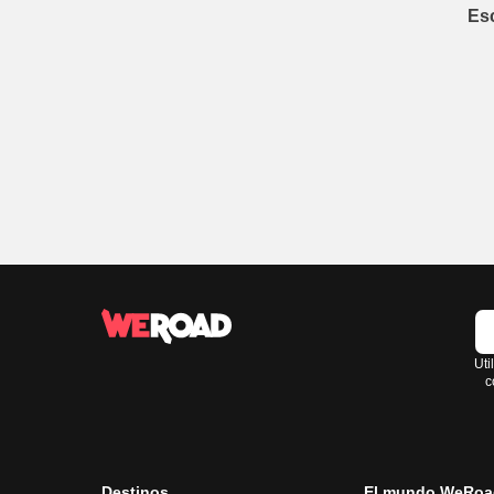
Es
Uti
c
Destinos
El mundo WeRoa