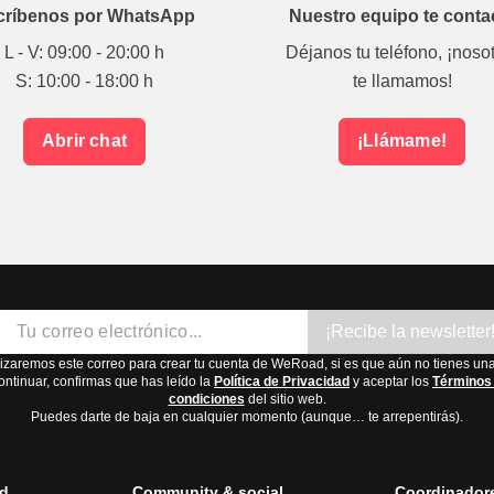
críbenos por WhatsApp
Nuestro equipo te conta
L - V: 09:00 - 20:00 h
Déjanos tu teléfono, ¡noso
S: 10:00 - 18:00 h
te llamamos!
Abrir chat
¡Llámame!
¡Recibe la newsletter
lizaremos este correo para crear tu cuenta de WeRoad, si es que aún no tienes una
ontinuar, confirmas que has leído la
Política de Privacidad
y aceptar los
Términos
condiciones
del sitio web.
Puedes darte de baja en cualquier momento (aunque… te arrepentirás).
d
Community & social
Coordinador