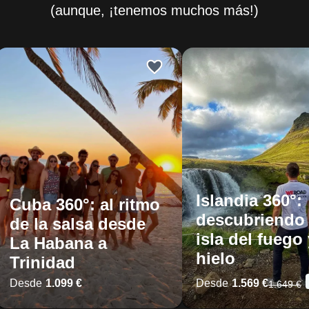
(aunque, ¡tenemos muchos más!)
Islandia 360°:
Cuba 360°: al ritmo
descubriendo 
de la salsa desde
isla del fuego 
La Habana a
hielo
Trinidad
Desde
1.099 €
Desde
1.569 €
1.649 €