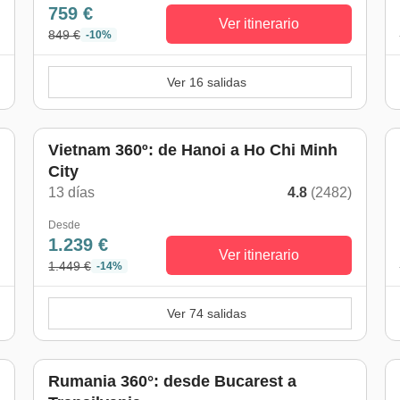
759 €
Ver itinerario
849 €
-10%
Ver 16 salidas
Vietnam 360º: de Hanoi a Ho Chi Minh
City
)
13 días
4.8
(2482)
Desde
1.239 €
Ver itinerario
1.449 €
-14%
Ver 74 salidas
Rumania 360°: desde Bucarest a