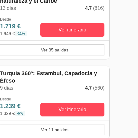
naturaleza y el Caribe
13 días
4.7
(816)
Desde
1.719 €
Ver itinerario
1.949 €
-11%
Ver 35 salidas
Turquía 360°: Estambul, Capadocia y
Éfeso
9 días
4.7
(560)
Desde
1.239 €
Ver itinerario
1.329 €
-6%
Ver 11 salidas