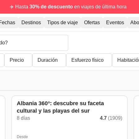
✈️ Hasta
30% de descuento
en viajes de última hora
Fechas
Destinos
Tipos de viaje
Ofertas
Eventos
Abo
do?
Precio
Duración
Esfuerzo físico
Habitació
Albania 360°: descubre su faceta
cultural y las playas del sur
8 días
4.7
(1909)
)
Desde