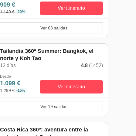
909 €
Ver itinerario
1.149 €
-20%
Ver 63 salidas
De mayo a octubre
Tailandia 360º Summer: Bangkok, el
norte y Koh Tao
12 días
4.8
(1452)
Desde
1.099 €
Ver itinerario
1.299 €
-15%
Ver 19 salidas
Costa Rica 360°: aventura entre la