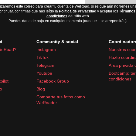
lizaremos este correo para crear tu cuenta de WeRoad, si es que aún no tienes una
ontinuar, confirmas que has leído la
Política de Privacidad
y aceptar los
Términos
condiciones
del sitio web.
Puedes darte de baja en cualquier momento (aunque… te arrepentirás).
d
Community & social
Coordinador
WeRoad?
Instagram
Nuestros coor
TikTok
Hazte coordin
r
Telegram
Área privada 
Youtube
Bootcamp: tér
condiciones
pilot
Facebook Group
fo
Blog
Comparte tus fotos como
WeRoader