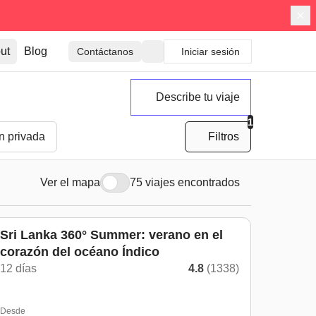
ut
Blog
Contáctanos
Iniciar sesión
Describe tu viaje
1
n privada
Filtros
Ver el mapa
75 viajes encontrados
De mayo a octubre
Sri Lanka 360° Summer: verano en el
corazón del océano Índico
12 días
4.8
(1338)
Desde