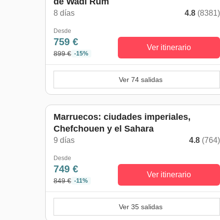
de Wadi Rum
8 días
4.8
(8381
Desde
759 €
Ver itinerario
899 €
-15%
Ver 74 salidas
Marruecos: ciudades imperiales,
Chefchouen y el Sahara
9 días
4.8
(764
Desde
749 €
Ver itinerario
849 €
-11%
Ver 35 salidas