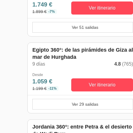
1.749 €
Ver itinerario
1.899 €
-7%
Ver 51 salidas
Egipto 360°: de las pirámides de Giza al
mar de Hurghada
9 días
4.8
(765
Desde
1.059 €
Ver itinerario
1.199 €
-11%
Ver 29 salidas
Jordania 360°: entre Petra & el desierto