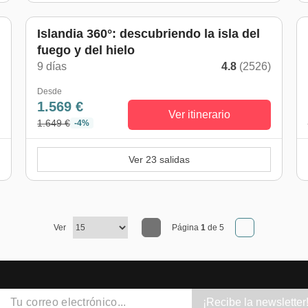
Islandia 360°: descubriendo la isla del
fuego y del hielo
)
9 días
4.8
(2526)
Desde
1.569 €
Ver itinerario
1.649 €
-4%
Ver 23 salidas
Ver
Página
1
de 5
¡Recibe la newsletter