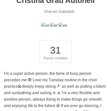
Cristina Grau Autonell
Vive en Sabadell
31
Países visitados
I'm a super active person, the fame of busy person
precedes me 🙈 Love my Tuesday routine in the choir
practice🎤deeply enjoy skiing 🎿 as well as putting a bikini
and sunbathing and sailing ⛵️ ☀️ I'm a very flexible and
positive person, always trying to make things go smooth
and enjoying life to the fullest 🤩 If we ever go dancing, I