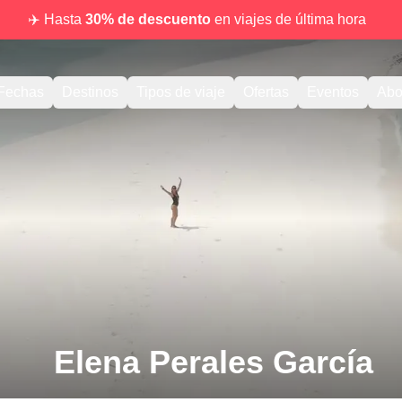
✈️ Hasta
30% de descuento
en viajes de última hora
Fechas
Destinos
Tipos de viaje
Ofertas
Eventos
Abo
Elena Perales García