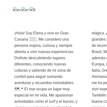
¡Hola! Soy Elena y vivo en Gran
mágica. 🌊🏄‍♀️🤿 Viajar es una de mis
Canaria 🇮🇨. Me considero una
grandes pasiones. He tenido la suerte
persona viajera, curiosa y siempre
de recorrer países tan increíbles como
abierta a vivir nuevas experiencias.
Brasil, Maldivas, Panamá y Tailandia,
Disfruto descubriendo lugares
además de muchos rincones de
diferentes, conociendo nuevas
Europa, incluyendo los Balcanes,
culturas y saliendo de mi zona de
Italia, Grecia, Francia, Portugal,
confort para seguir sumando
Alemania y muchos más. Cada viaje
aventuras y recuerdos inolvidables.
me ha permitido aprender, crecer y
🗺️📍 El mar ocupa un lugar muy
vivir experiencias únicas. ✈️🫶🏻
especial en mi vida. Me apasionan
También disfruto muchísimo de la
actividades como el surf y el buceo, y
buena comida. Soy muy foodie y