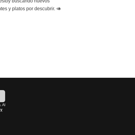
!
. Al
 y