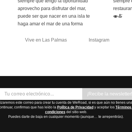
siempre que tengo la oportunidad
siempre estoy buscando nuevos
aprovecho para disfrutar del mar,
restaurantes y platos por descubrir. 🥑
puede ser que nacer en una isla te
🍣🍝
haga amar el mar de una forma
Vive en Las Palmas
Instagram
¡Recibe la newsletter
lizaremos este correo para crear tu cuenta de WeRoad, si es que aún no tienes una
ontinuar, confirmas que has leído la
Política de Privacidad
y aceptar los
Términos
condiciones
del sitio web.
Puedes darte de baja en cualquier momento (aunque… te arrepentirás).