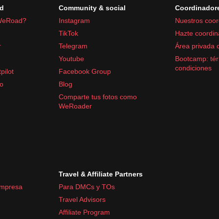
d
Community & social
Coordinador
WeRoad?
Instagram
Nuestros coor
TikTok
Hazte coordin
r
Telegram
Área privada 
Youtube
Bootcamp: tér
condiciones
pilot
Facebook Group
fo
Blog
Comparte tus fotos como
WeRoader
Travel & Affiliate Partners
empresa
Para DMCs y TOs
Travel Advisors
Affiliate Program