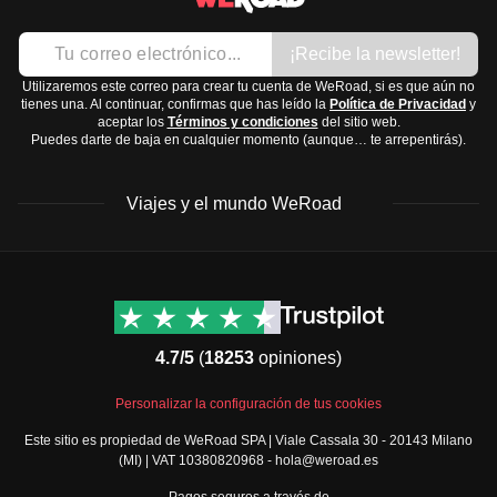
¡Recibe la newsletter!
Utilizaremos este correo para crear tu cuenta de WeRoad, si es que aún no
tienes una. Al continuar, confirmas que has leído la
Política de Privacidad
y
aceptar los
Términos y condiciones
del sitio web.
Puedes darte de baja en cualquier momento (aunque… te arrepentirás).
Viajes y el mundo WeRoad
Destinos
Info útil & Ayuda
América del Norte
Contacto
Latinoamérica
FAQs
4.7/5
(
18253
opiniones)
África
Términos y condiciones
Oriente Medio
Condiciones generales
Personalizar la configuración de tus cookies
Asia
Política de cancelación
Este sitio es propiedad de WeRoad SPA | Viale Cassala 30 - 20143 Milano
Europa
Política de cookies
(MI) | VAT 10380820968 - hola@weroad.es
Norte de Europa
Política de privacidad
Pagos seguros a través de