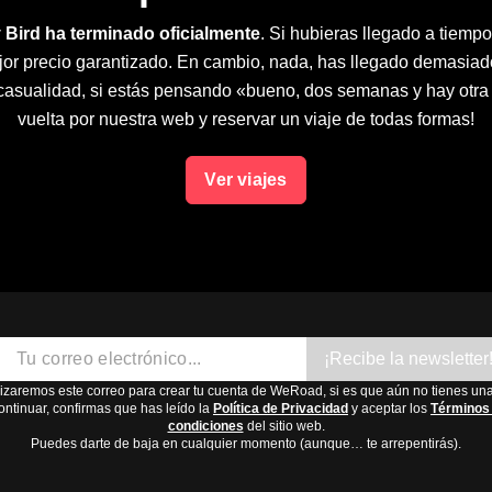
 Bird ha terminado oficialmente
. Si hubieras llegado a tiemp
jor precio garantizado. En cambio, nada, has llegado demasiad
 casualidad, si estás pensando «bueno, dos semanas y hay otr
vuelta por nuestra web y reservar un viaje de todas formas!
Ver viajes
¡Recibe la newsletter
lizaremos este correo para crear tu cuenta de WeRoad, si es que aún no tienes una
ontinuar, confirmas que has leído la
Política de Privacidad
y aceptar los
Términos
condiciones
del sitio web.
Puedes darte de baja en cualquier momento (aunque… te arrepentirás).