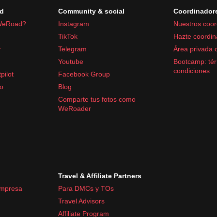
d
Community & social
Coordinador
WeRoad?
Instagram
Nuestros coor
TikTok
Hazte coordin
r
Telegram
Área privada 
Youtube
Bootcamp: tér
condiciones
pilot
Facebook Group
fo
Blog
Comparte tus fotos como
WeRoader
Travel & Affiliate Partners
empresa
Para DMCs y TOs
Travel Advisors
Affiliate Program