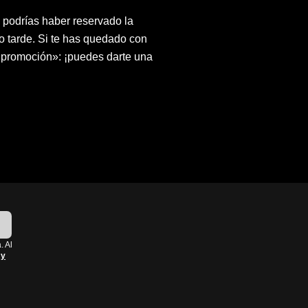
o podrías haber reservado la
o tarde. Si te has quedado con
a promoción»: ¡puedes darte una
!
. Al
 y