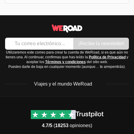
¡Recibe la newsletter!
Utilizaremos este correo para crear tu cuenta de WeRoad, si es que aún no
tienes una. Al continuar, confirmas que has leído la
Política de Privacidad
y
aceptar los
Términos y condiciones
del sitio web.
Puedes darte de baja en cualquier momento (aunque… te arrepentirás).
Viajes y el mundo WeRoad
Destinos
Info útil & Ayuda
América del Norte
Contacto
Latinoamérica
FAQs
4.7/5
(
18253
opiniones)
África
Términos y condiciones