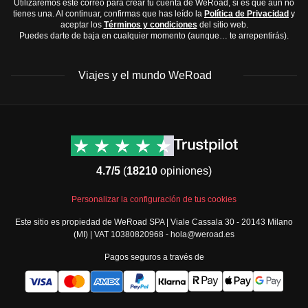
Utilizaremos este correo para crear tu cuenta de WeRoad, si es que aún no
tienes una. Al continuar, confirmas que has leído la
Política de Privacidad
y
aceptar los
Términos y condiciones
del sitio web.
Puedes darte de baja en cualquier momento (aunque… te arrepentirás).
Viajes y el mundo WeRoad
Destinos
Info útil & Ayuda
América del Norte
Contacto
Latinoamérica
FAQs
4.7/5
(
18210
opiniones)
África
Términos y condiciones
Oriente Medio
Condiciones generales
Personalizar la configuración de tus cookies
Asia
Política de cancelación
Este sitio es propiedad de WeRoad SPA | Viale Cassala 30 - 20143 Milano
Europa
Política de cookies
(MI) | VAT 10380820968 - hola@weroad.es
Norte de Europa
Política de privacidad
Pagos seguros a través de
España y Portugal
Security
Todos los destinos
Governance
Gestiona tus reservas