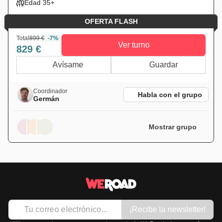
Edad 35+
OFERTA FLASH
Total
899 €
-7%
Ver turno
829 €
Avísame
Guardar
Coordinador
Habla con el grupo
Germán
Mostrar grupo
¡Recibe la newsletter!