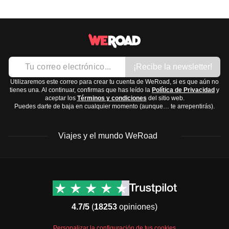
¡Recibe la newsletter!
Utilizaremos este correo para crear tu cuenta de WeRoad, si es que aún no
tienes una. Al continuar, confirmas que has leído la
Política de Privacidad
y
aceptar los
Términos y condiciones
del sitio web.
Puedes darte de baja en cualquier momento (aunque… te arrepentirás).
Viajes y el mundo WeRoad
Destinos
Info útil & Ayuda
América del Norte
Contacto
Latinoamérica
FAQs
4.7/5
(
18253
opiniones)
África
Términos y condiciones
Oriente Medio
Condiciones generales
Personalizar la configuración de tus cookies